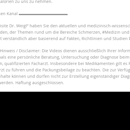
Kalorien zu uns zu nehmen.
iesen Kanal ▬▬▬▬▬▬▬▬▬▬▬▬
Visite Dr. Weigl“ haben Sie den aktuellen und medizinisch-wissensc
nden, der Themen rund um die Bereiche Schmerzen, #Medizin und
 verständlich aber basierend auf Fakten, Richtlinien und Studien 
 Hinweis / Disclaimer: Die Videos dienen ausschließlich Ihrer Info
mals eine persönliche Beratung, Untersuchung oder Diagnose beim
n, qualifizierten Facharzt. Insbesondere bei Medikamenten gilt es
rzt zu führen und die Packungsbeilage zu beachten. Die zur Verfü
Inhalte können und dürfen nicht zur Erstellung eigenständiger Dia
werden. Haftung ausgeschlossen.