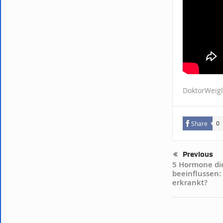
DoktorWeigl
Share
0
Previous
5 Hormone die
beeinflussen:
erkrankt?