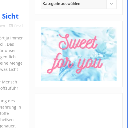
Kategorien
 Sicht
ken
Email
ört ja immer
ll. Das
für unser
igentlich
h eine Menge
twas Licht
er Mensch
toffzufuhr
kung des
 Nahrung in
toffe
 heißen
 genauer.