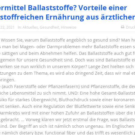
mittel Ballaststoffe? Vorteile einer
tstoffreichen Ernährung aus ärztlicher
22, 2021
In:
Aktuelles
,
Gesundheit
,
Hinweise
Druc
: Wissen Sie, warum Ballaststoffe angeblich so gesund sind? Man h
s man bei Magen- oder Darmproblemen mehr Ballaststoffe essen so
fe sättigen und beim Abnehmen helfen. Das Ballaststoffe auch gut 
lgemein für unsere Gesundheit sind. Doch was sind Ballaststoffe e
irken sie nun wirklich in unserem Körper? Lange Zeit hielten sic
tzungen zu dem Thema, es wird also dringend Zeit, dass wir mal e
bringen.
e (auch Faserstoffe oder Pflanzenfasern) sind Pflanzenstoffe, die d
liche Lebensmittel zu sich nimmt. UND: Eine hohe Gesamt-Ballasts
siko für starkes Übergewicht, Bluthochdruck sowie einer koronaren
it senken. Auch eine Regulation der Blutfettwerte sowie eine Sen
 Darmkrebs wird mit einer hohen Zufuhr an Ballaststoffen über die
ebracht. … Vorweg klären wir jetzt erstmal die Frage, was Ballasts
ind. Der Begriff an sich ist nämlich schon ungenau. Im Englischen
e nämlich dietary bzw. functional fiber und das trifft es wesentlich