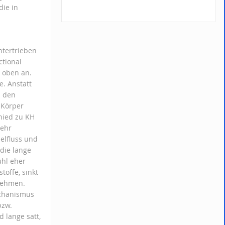
ie in
ntertrieben
ctional
z oben an.
e. Anstatt
h den
 Körper
chied zu KH
sehr
elfluss und
 die lange
ühl eher
toffe, sinkt
bnehmen.
echanismus
bzw.
 lange satt,