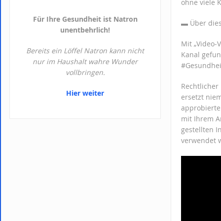
ohne viele 
Für Ihre Gesundheit ist Natron
▬ Über d
unentbehrlich!
Mit „Video-
Bereits ein Löffel Natron kann nicht
Kanal gefu
nur im Haushalt wahre Wunder
#Gesundheit
vollbringen.
Rechtlicher
Hier weiter
ersetzt nie
approbierte
mit Ihrem A
gestellten 
verwendet 