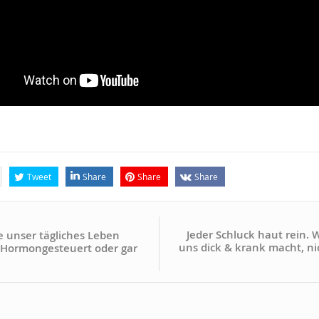
Tweet
Share
Share
Share
Jeder Schluck haut rein.
 unser tägliches Leben
uns dick & krank macht, n
 Hormongesteuert oder gar