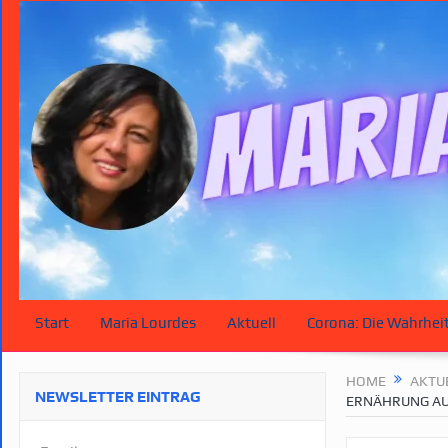
Start
Maria Lourdes
Aktuell
Corona: Die Wahrhei
HOME
AKTU
NEWSLETTER EINTRAG
ERNÄHRUNG AU