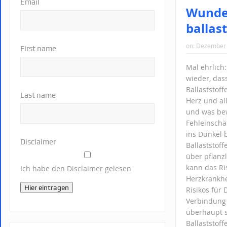
Email
Wunder
ballas
on:
Dezember 
First name
Mal ehrlich
wieder, das
Ballaststof
Last name
Herz und al
und was bew
Fehleinschä
ins Dunkel 
Disclaimer
Ballaststoff
über pflanz
kann das Ri
Ich habe den Disclaimer gelesen
Herzkrankhe
Hier eintragen
Risikos für
Verbindung g
überhaupt s
Ballaststoff