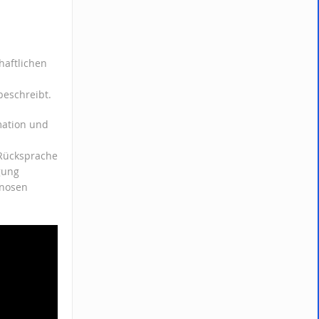
haftlichen
beschreibt.
rmation und
 Rücksprache
gung
gnosen