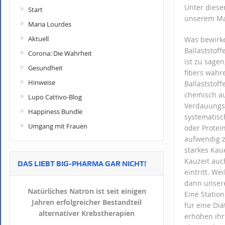
Unter diese
Start
unserem Ma
Maria Lourdes
Aktuell
Was bewirke
Ballaststoff
Corona: Die Wahrheit
ist zu sagen
Gesundheit
fibers wahr
Hinweise
Ballaststof
chemisch a
Lupo Cattivo-Blog
Verdauungst
Happiness Bundle
systematisch
Umgang mit Frauen
oder Protei
aufwendig z
starkes Kau
Kauzeit auc
DAS LIEBT BIG-PHARMA GAR NICHT!
eintritt. We
dann unsere
Natürliches Natron ist seit einigen
Eine Statio
Jahren erfolgreicher Bestandteil
für eine Diä
alternativer Krebstherapien
erhöhen ihr