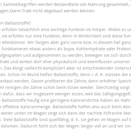
n Sammelbegriffen werden Bestandteile von Nahrung gesammelt, d
gen-Darm-Trakt nicht abgebaut werden können.
n Ballaststoffe?
e erfüllen tatsächlich eine wichtige Funktion im Körper. Wobei es u
, sie erfüllen nur eine Funktion, denn in Wirklichkeit sind diese fun
e Alleskönner. Wir fangen aber ganz vorne bzw. in diesem Fall gan
fe funktionieren etwas anders als bspw. Kohlenhydrate oder Protein
ufgespalten und aufgenommen zu werden, bewegen sie sich durc
rakt und wirken dort eher physikalisch und beeinflussen unseren
. Das klingt vielleicht kompliziert aber ist entscheidender Unters
nen. Schon im Mund helfen Ballaststoffe, denn i. d. R. müssen die 
erkaut werden. Davon profitieren die Zähne, denn erhöhter Speich
en reinigen die Zähne schon beim Essen wieder. Gleichzeitig sorgt
h dafür, dass wir insgesamt weniger essen, weil das Sättigungsgef
il Ballaststoffe häufig eine geringere Kaloriendichte haben als Nährs
 effektive Kalorienmenge. Ballaststoffe helfen also auch beim A
n weiter unten im Magen zeigt sich dann der nächste hilfreiche M
t. Viele Ballaststoffe sind quellfähig, d. h. sie gehen im Magen auf 
 Volumen. Dadurch fühlt sich der Magen länger voll an und wir sind