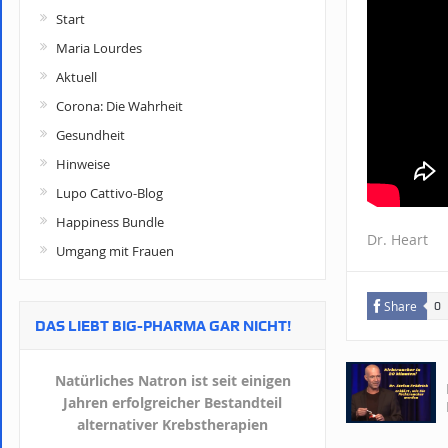
Start
Maria Lourdes
Aktuell
Corona: Die Wahrheit
Gesundheit
Hinweise
Lupo Cattivo-Blog
Happiness Bundle
Dr. Heart
Umgang mit Frauen
Share
0
DAS LIEBT BIG-PHARMA GAR NICHT!
Natürliches Natron ist seit einigen
Jahren erfolgreicher Bestandteil
alternativer Krebstherapien