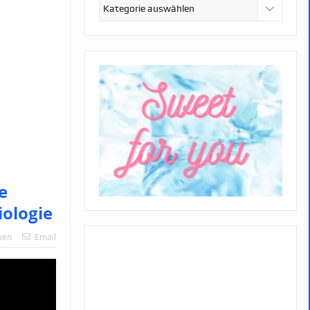
Kategorien
e
iologie
ken
Email