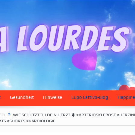
t
Gesundheit
Hinweise
Lupo Cattivo-Blog
Happine
ELL
WIE SCHÜTZT DU DEIN HERZ? 🫀 #ARTERIOSKLEROSE #HERZI
TS #SHORTS #KARDIOLOGIE