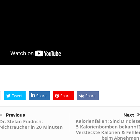
Tweet
Share
Share
Share
Previous
Next
Kalorienfallen: Sind Dir dies
Dr. Stefan Frädrich:
5 Kalorienbomben bekannt
Nichtraucher in 20 Minuten
Versteckte Kalorien & Fehle
beim Abnehmen