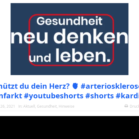
hützt du dein Herz? 🫀 #arterioskleros
nfarkt #youtubeshorts #shorts #kard
26, 2021
In:
Aktuell
,
Gesundheit
,
Hinweise
Druc