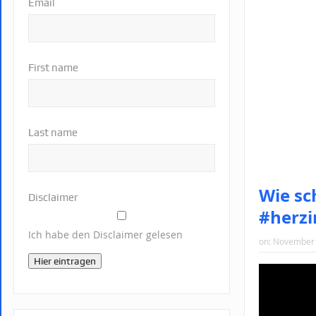
Email
First name
Last name
Wie sc
Disclaimer
#herzi
Ich habe den Disclaimer gelesen
on:
November 
Hier eintragen