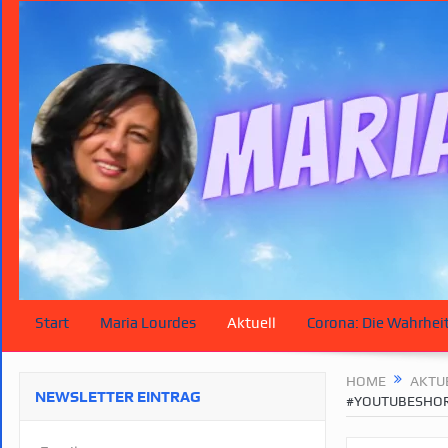
Start
Maria Lourdes
Aktuell
Corona: Die Wahrhei
HOME
AKTU
NEWSLETTER EINTRAG
#YOUTUBESHOR