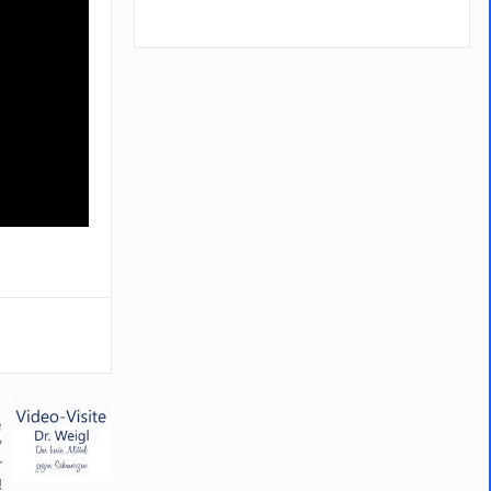
e
?
r
!