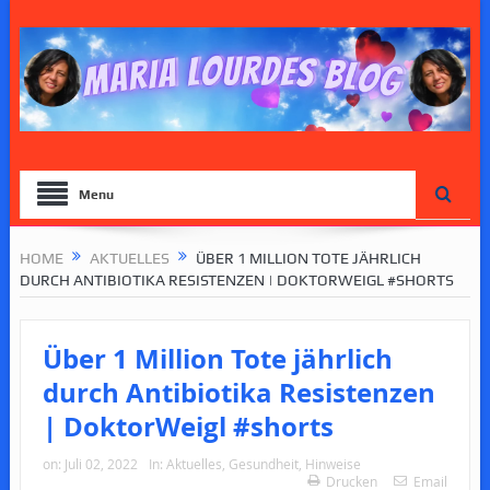
Menu
HOME
AKTUELLES
ÜBER 1 MILLION TOTE JÄHRLICH
DURCH ANTIBIOTIKA RESISTENZEN | DOKTORWEIGL #SHORTS
Über 1 Million Tote jährlich
durch Antibiotika Resistenzen
| DoktorWeigl #shorts
on:
Juli 02, 2022
In:
Aktuelles
,
Gesundheit
,
Hinweise
Drucken
Email