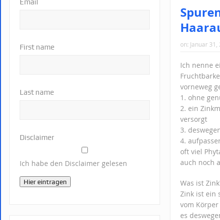
Email
Spuren
Haarau
on:
Januar 31,
First name
Ich nenne ei
Fruchtbarke
vorneweg ge
Last name
1. ohne gen
2. ein Zink
versorgt
3. deswegen 
Disclaimer
4. aufpasse
oft viel Ph
auch noch a
Ich habe den Disclaimer gelesen
Hier eintragen
Was ist Zink
Zink ist ein
vom Körper 
es deswegen