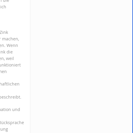
n die
sich
Zink
er machen,
men. Wenn
ink die
n, weil
unktioniert
mmen
haftlichen
beschreibt.
rmation und
 Rücksprache
gung