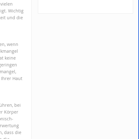
 vielen
gt. Wichtig
keit und die
ben, wenn
inkmangel
at keine
 geringen
kmangel,
 Ihrer Haut
ühren, bei
er Körper
onisch-
erwertung
n, dass die