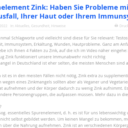
element Zink: Haben Sie Probleme mi
sfall, Ihrer Haut oder Ihrem Immun
 2022
In:
Aktuelles
,
Gesundheit
,
Hinweise
Druc
nmal Schlagworte und vielleicht sind diese für Sie relevant: Testos
it, Immunsystem, Erkältung, Wunden, Hautprobleme. Ganz am Anf
be ich Ihnen 4 Fakten zu Zink, auf die ich im Video näher eingehe:
ug Zink funktioniert unsere Immunabwehr nicht richtig
mangel in Deutschland ist eher selten, die meisten Menschen sind
ist es in den meisten Fällen nicht nötig, Zink extra zu supplement
n wegen eines Zinkmangels sollten aber als Veganer und Vegetarier
ytat aufnehmen und der Körper dadurch zu wenig Zink aufnimmt. Es
ndere Personengruppen, die aufpassen müssen. Mehr dazu in die
?
 sog. essentielles Spurenelement, d. h. es ist für uns lebenswichti
nicht selbst gebildet werden. Um keinen Mangel zu bekommen, m
 über die Nahrung aufnehmen. Zink ist an verschiedenen Körper