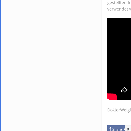
gestellten 
verwendet 
DoktorWeigl
Share
0