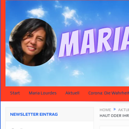
Start
Maria Lourdes
Aktuell
Corona: Die Wahrhei
HOME
AKTU
NEWSLETTER EINTRAG
HAUT ODER IH