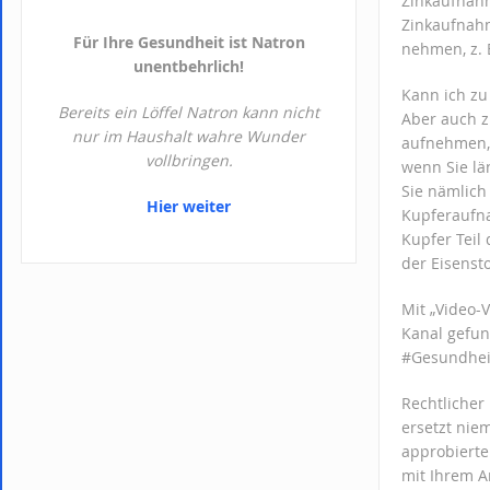
Zinkaufnahm
Zinkaufnahm
Für Ihre Gesundheit ist Natron
nehmen, z. 
unentbehrlich!
Kann ich zu
Bereits ein Löffel Natron kann nicht
Aber auch z
nur im Haushalt wahre Wunder
aufnehmen, 
vollbringen.
wenn Sie lä
Sie nämlich 
Hier weiter
Kupferaufna
Kupfer Teil 
der Eisenst
Mit „Video-
Kanal gefu
#Gesundheit
Rechtlicher
ersetzt nie
approbierte
mit Ihrem A