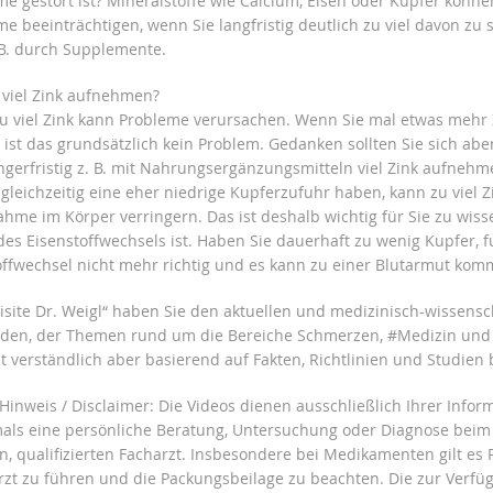
e gestört ist? Mineralstoffe wie Calcium, Eisen oder Kupfer könne
e beeinträchtigen, wenn Sie langfristig deutlich zu viel davon zu 
B. durch Supplemente.
 viel Zink aufnehmen?
u viel Zink kann Probleme verursachen. Wenn Sie mal etwas mehr 
ist das grundsätzlich kein Problem. Gedanken sollten Sie sich ab
ngerfristig z. B. mit Nahrungsergänzungsmitteln viel Zink aufneh
gleichzeitig eine eher niedrige Kupferzufuhr haben, kann zu viel Z
hme im Körper verringern. Das ist deshalb wichtig für Sie zu wisse
des Eisenstoffwechsels ist. Haben Sie dauerhaft zu wenig Kupfer, f
offwechsel nicht mehr richtig und es kann zu einer Blutarmut ko
Visite Dr. Weigl“ haben Sie den aktuellen und medizinisch-wissensc
nden, der Themen rund um die Bereiche Schmerzen, #Medizin und
 verständlich aber basierend auf Fakten, Richtlinien und Studien 
 Hinweis / Disclaimer: Die Videos dienen ausschließlich Ihrer Info
mals eine persönliche Beratung, Untersuchung oder Diagnose beim
n, qualifizierten Facharzt. Insbesondere bei Medikamenten gilt es
rzt zu führen und die Packungsbeilage zu beachten. Die zur Verfü