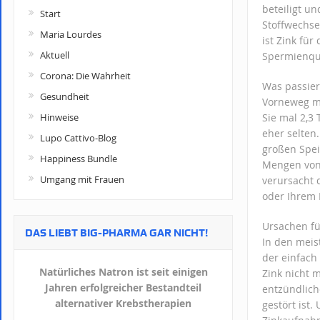
beteiligt un
Start
Stoffwechse
Maria Lourdes
ist Zink für
Aktuell
Spermienqua
Corona: Die Wahrheit
Was passier
Gesundheit
Vorneweg mu
Hinweise
Sie mal 2,3
eher selten
Lupo Cattivo-Blog
großen Spei
Happiness Bundle
Mengen von 
Umgang mit Frauen
verursacht 
oder Ihrem
Ursachen fü
DAS LIEBT BIG-PHARMA GAR NICHT!
In den meis
der einfach
Natürliches Natron ist seit einigen
Zink nicht 
Jahren erfolgreicher Bestandteil
entzündlic
alternativer Krebstherapien
gestört ist