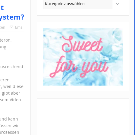
Kategorien
t
system?
ken
Email
teron,
ang
 ausreichend
ieren.
, weil diese
 gibt aber
sem Video.
g und kann
üssen wir
prozessen