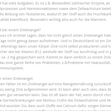
d hat viele Aufgaben. Es ist z.B. Bestandteil zahlreicher Enzyme, an
lprozessen und Hormonreaktionen sowie dem Zellwachstum beteili
 die Bildung von Testosteron, wodurch der Stoff auch die Fruchtbar
lität beeinflusst. Besonders wichtig also auch für die Männern.
t bei einem Zinkmangel?
ss ich erstmal sagen, dass Sie nicht gleich einen Zinkmangel ha
 Tage nicht genug davon aufnehmen. Und in Deutschland ist ein Z
. Allerdings kann unser Körper Zink nicht selbst produzieren und h
cher wie bei Vitamin B12, weshalb der Stoff nur kurzfristig und in
ca. 2 mg gespeichert wird. Kommt es dann wirklich zu einem Zin
das eine ganze Reihe von Problemen, z.B.Probleme mit Haarausfall,
 Immunsystem.
r einen Zinkmangel:
ten Fällen ist ein Zinkmangel auf eine Mangelernährung zurückzuf
 zu wenig Zink aufgenommen wird. Es kann aber auch sein, dass d
mehr gut verwerten kann. Das ist oft dann der Fall, wenn durch chr
he Darmerkrankungen wie Morbus Crohn die Zinkaufnahme und V
. Und wussten Sie, dass auch Stoffe wie Calcium dafür sorgen könne