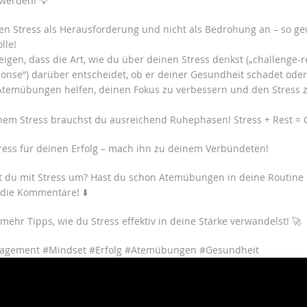
 werden! 💡
en Stress als Herausforderung und nicht als Bedrohung an – so g
lle!
eigen, dass die Art, wie du über deinen Stress denkst („challenge-r
ponse“) darüber entscheidet, ob er deiner Gesundheit schadet oder
Atemübungen helfen, deinen Fokus zu verbessern und den Stress
em Stress brauchst du ausreichend Ruhephasen! Stress + Rest =
ress für deinen Erfolg – mach ihn zu deinem Verbündeten!
t du mit Stress um? Hast du schon Atemübungen in deine Routine i
 die Kommentare! ⬇️
 mehr Tipps, wie du Stress effektiv in deine Stärke verwandelst! 🚀
agement #Mindset #Erfolg #Atemübungen #Gesundheit