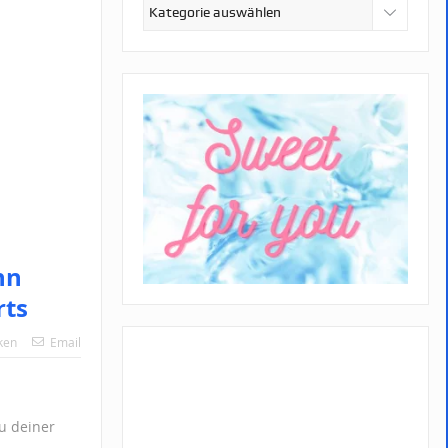
Kategorien
hn
rts
ken
Email
zu deiner