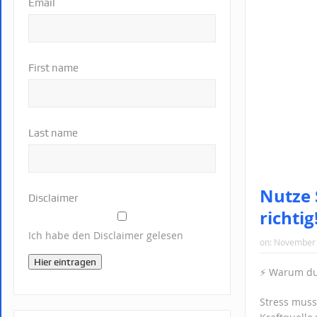
Email
First name
Last name
Nutze 
Disclaimer
richti
Ich habe den Disclaimer gelesen
on:
November 
Hier eintragen
⚡️ Warum du
Stress muss