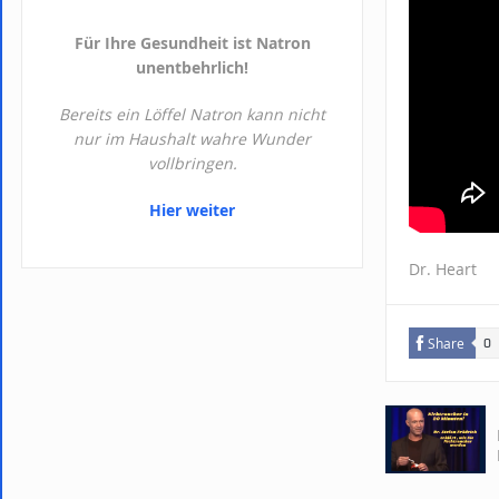
Für Ihre Gesundheit ist Natron
unentbehrlich!
Bereits ein Löffel Natron kann nicht
nur im Haushalt wahre Wunder
vollbringen.
Hier weiter
Dr. Heart
Share
0