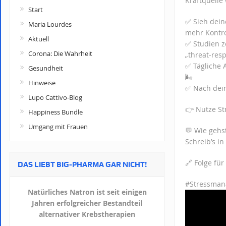
Kraftquelle
Start
✅ Sieh dein
Maria Lourdes
mehr Kontro
Aktuell
✅ Studien z
Corona: Die Wahrheit
„threat-res
✅ Tägliche 
Gesundheit
🌬️
Hinweise
✅ Nach dein
Lupo Cattivo-Blog
👉 Nutze St
Happiness Bundle
Umgang mit Frauen
💬 Wie gehs
Schreib’s in
🔗 Folge für
DAS LIEBT BIG-PHARMA GAR NICHT!
#Stressman
Natürliches Natron ist seit einigen
Jahren erfolgreicher Bestandteil
alternativer Krebstherapien