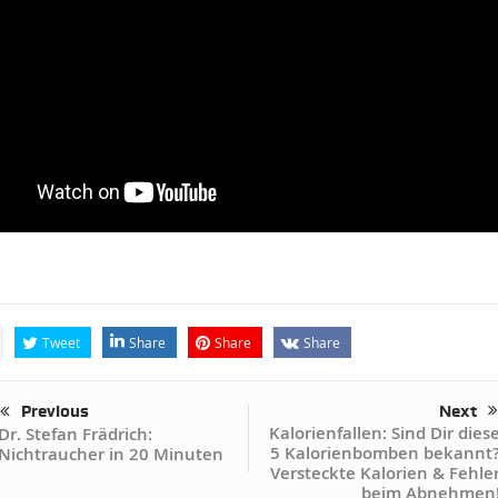
Tweet
Share
Share
Share
Previous
Next
Kalorienfallen: Sind Dir dies
Dr. Stefan Frädrich:
5 Kalorienbomben bekannt
Nichtraucher in 20 Minuten
Versteckte Kalorien & Fehle
beim Abnehmen