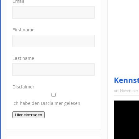
Email
First name
Last name
Kennst
Disclaimer
on:
November 
Ich habe den Disclaimer gelesen
Hier eintragen