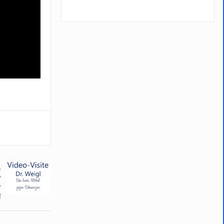
e
?
r
!