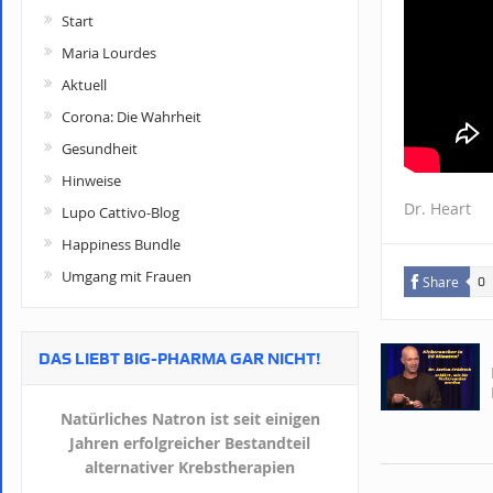
Start
Maria Lourdes
Aktuell
Corona: Die Wahrheit
Gesundheit
Hinweise
Dr. Heart
Lupo Cattivo-Blog
Happiness Bundle
Umgang mit Frauen
Share
0
DAS LIEBT BIG-PHARMA GAR NICHT!
Natürliches Natron ist seit einigen
Jahren erfolgreicher Bestandteil
alternativer Krebstherapien