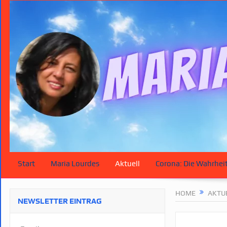
Start
Maria Lourdes
Aktuell
Corona: Die Wahrhei
HOME
AKTU
NEWSLETTER EINTRAG