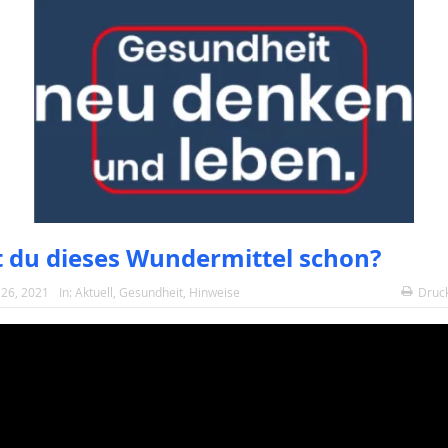
 du dieses Wundermittel schon?
26, 2021
In:
Aktuell
,
Gesundheit
,
Hinweise
Druc