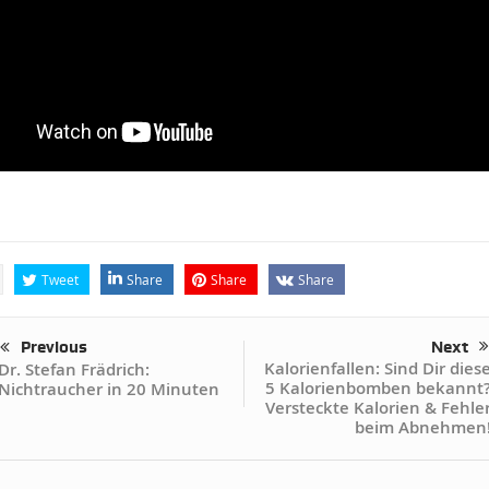
Tweet
Share
Share
Share
Previous
Next
Kalorienfallen: Sind Dir dies
Dr. Stefan Frädrich:
5 Kalorienbomben bekannt
Nichtraucher in 20 Minuten
Versteckte Kalorien & Fehle
beim Abnehmen