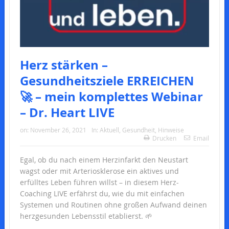
Herz stärken –
Gesundheitsziele ERREICHEN
🚀 – mein komplettes Webinar
– Dr. Heart LIVE
on:
November 26, 2021
In:
Aktuell
,
Gesundheit
,
Hinweise
Drucken
Email
Egal, ob du nach einem Herzinfarkt den Neustart
wagst oder mit Arteriosklerose ein aktives und
erfülltes Leben führen willst – in diesem Herz-
Coaching LIVE erfährst du, wie du mit einfachen
Systemen und Routinen ohne großen Aufwand deinen
herzgesunden Lebensstil etablierst. 🌱