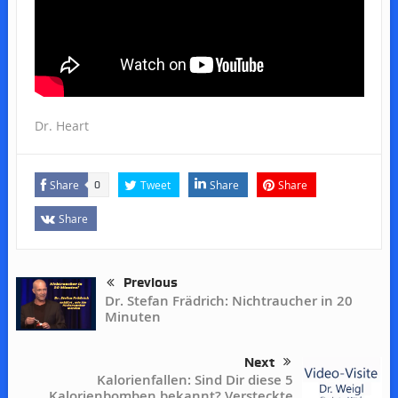
Dr. Heart
Share
Tweet
Share
Share
0
Share
Previous
Dr. Stefan Frädrich: Nichtraucher in 20
Minuten
Next
Kalorienfallen: Sind Dir diese 5
Kalorienbomben bekannt? Versteckte