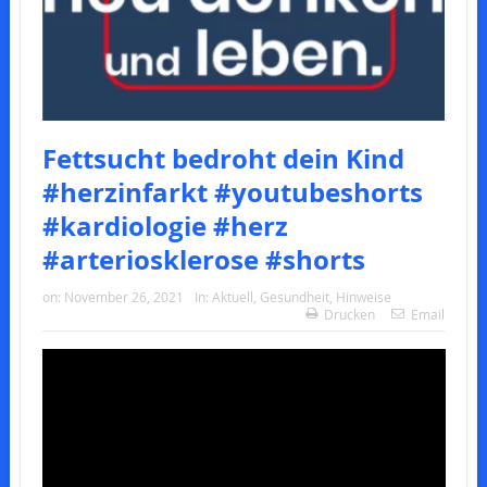
Fettsucht bedroht dein Kind
#herzinfarkt #youtubeshorts
#kardiologie #herz
#arteriosklerose #shorts
on:
November 26, 2021
In:
Aktuell
,
Gesundheit
,
Hinweise
Drucken
Email