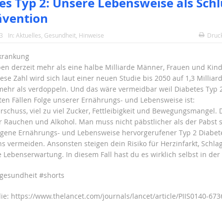
es Typ 2: Unsere Lebensweise als Schl
ävention
23
In:
Aktuelles
,
Gesundheit
,
Hinweise
Druc
rkrankung
ben derzeit mehr als eine halbe Milliarde Männer, Frauen und Kind
ese Zahl wird sich laut einer neuen Studie bis 2050 auf 1,3 Milliar
mehr als verdoppeln. Und das wäre vermeidbar weil Diabetes Typ 
ten Fällen Folge unserer Ernährungs- und Lebensweise ist:
rschuss, viel zu viel Zucker, Fettleibigkeit und Bewegungsmangel.
er Rauchen und Alkohol. Man muss nicht päbstlicher als der Pabst 
igene Ernährungs- und Lebensweise hervorgerufener Typ 2 Diabet
ns vermeiden. Ansonsten steigen dein Risiko für Herzinfarkt, Schla
e Lebenserwartung. In diesem Fall hast du es wirklich selbst in der
gesundheit #shorts
die: https://www.thelancet.com/journals/lancet/article/PIIS0140-67