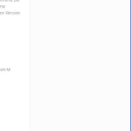
rte
en Version
xpvH-M