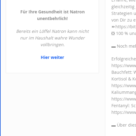
gleichzeiti
Für Ihre Gesundheit ist Natron
Strategien 
unentbehrlich!
von Dir zu e
⏩https://bi
Bereits ein Löffel Natron kann nicht
❎ 100 % una
nur im Haushalt wahre Wunder
vollbringen.
▬ Noch m
Hier weiter
Erfolgreich
https://ww
Bauchfett: 
Kortisol & K
https://ww
Kaliummange
https://ww
Fentanyl: S
https://www
▬ Über d