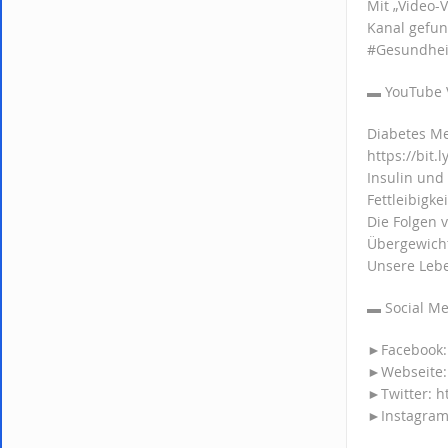
Mit „Video-
Kanal gefu
#Gesundheit
▬ YouTub
Diabetes Me
https://bit.
Insulin und 
Fettleibigke
Die Folgen v
Übergewich
Unsere Lebe
▬ Socia
►Facebook: 
►Webseite: 
►Twitter: ht
►Instagram: