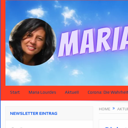
Start
Maria Lourdes
Aktuell
Corona: Die Wahrhei
HOME
AKTU
NEWSLETTER EINTRAG