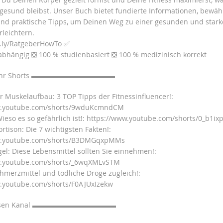
g gesund bleibst. Unser Buch bietet fundierte Informationen, bewäh
und praktische Tipps, um Deinen Weg zu einer gesunden und stark
rleichtern.
t.ly/RatgeberHowTo ✅
bhängig ❎ 100 % studienbasiert ❎ 100 % medizinisch korrekt
ehr Shorts ▬▬▬▬▬▬▬▬▬▬▬▬
er Muskelaufbau: 3 TOP Tipps der Fitnessinfluencer!:
w.youtube.com/shorts/9wduKcmndCM
Wieso es so gefährlich ist!: https://www.youtube.com/shorts/0_b1i
ortison: Die 7 wichtigsten Fakten!:
w.youtube.com/shorts/B3DMGqxpMMs
l: Diese Lebensmittel sollten Sie einnehmen!:
w.youtube.com/shorts/_6wqXMLvSTM
chmerzmittel und tödliche Droge zugleich!:
.youtube.com/shorts/F0AJUxIzekw
iesen Kanal ▬▬▬▬▬▬▬▬▬▬▬▬