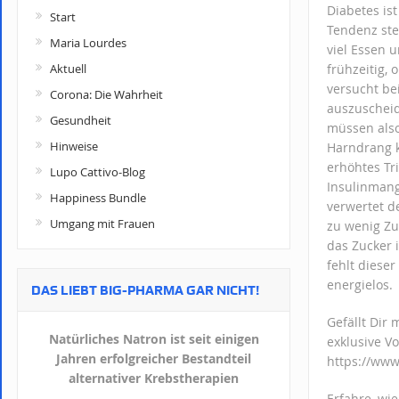
Diabetes ist
Start
Tendenz ste
Maria Lourdes
viel Essen 
Aktuell
frühzeitig,
versucht be
Corona: Die Wahrheit
auszuscheid
Gesundheit
müssen also
Hinweise
Harndrang k
erhöhtes Tr
Lupo Cattivo-Blog
Insulinmange
Happiness Bundle
verwertet d
Umgang mit Frauen
zu wenig Zu
das Zucker 
fehlt dieser
energielos.
DAS LIEBT BIG-PHARMA GAR NICHT!
Gefällt Dir
Natürliches Natron ist seit einigen
exklusive Vo
Jahren erfolgreicher Bestandteil
https://ww
alternativer Krebstherapien
Erfahre, wi