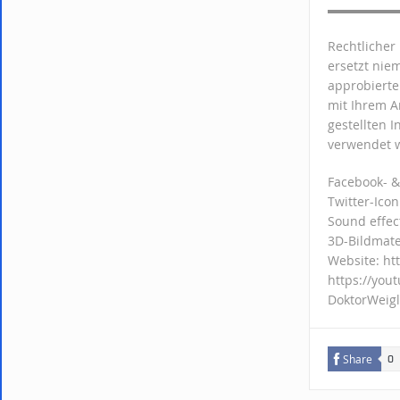
▬▬▬▬▬
Rechtlicher
ersetzt nie
approbierte
mit Ihrem A
gestellten 
verwendet 
Facebook- &
Twitter-Ico
Sound effec
3D-Bildmate
Website: ht
https://you
DoktorWeigl
Share
0