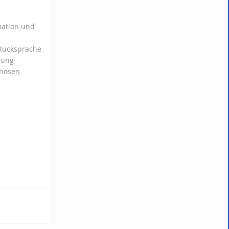
rmation und
 Rücksprache
gung
gnosen