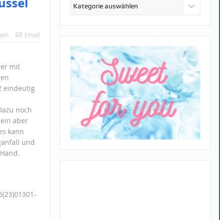
üssel
Kategorien
ken
Email
er mit
den
2 eindeutig
 Dazu noch
sein aber
es kann
ganfall und
 Hand.
36(23)01301-