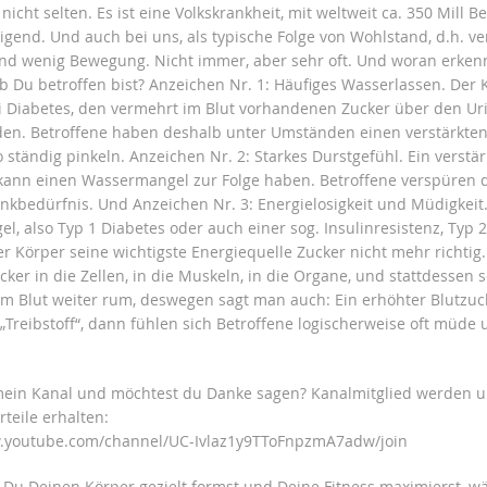
 nicht selten. Es ist eine Volkskrankheit, mit weltweit ca. 350 Mill B
igend. Und auch bei uns, als typische Folge von Wohlstand, d.h. ve
und wenig Bewegung. Nicht immer, aber sehr oft. Und woran erken
 ob Du betroffen bist? Anzeichen Nr. 1: Häufiges Wasserlassen. Der 
i Diabetes, den vermehrt im Blut vorhandenen Zucker über den Ur
en. Betroffene haben deshalb unter Umständen einen verstärkte
 ständig pinkeln. Anzeichen Nr. 2: Starkes Durstgefühl. Ein verstär
ann einen Wassermangel zur Folge haben. Betroffene verspüren 
inkbedürfnis. Und Anzeichen Nr. 3: Energielosigkeit und Müdigkeit
l, also Typ 1 Diabetes oder auch einer sog. Insulinresistenz, Typ 2
er Körper seine wichtigste Energiequelle Zucker nicht mehr richtig
cker in die Zellen, in die Muskeln, in die Organe, und stattdessen
im Blut weiter rum, deswegen sagt man auch: Ein erhöhter Blutzuc
 „Treibstoff“, dann fühlen sich Betroffene logischerweise oft müde
 mein Kanal und möchtest du Danke sagen? Kanalmitglied werden 
rteile erhalten:
w.youtube.com/channel/UC-Ivlaz1y9TToFnpzmA7adw/join
e Du Deinen Körper gezielt formst und Deine Fitness maximierst, 