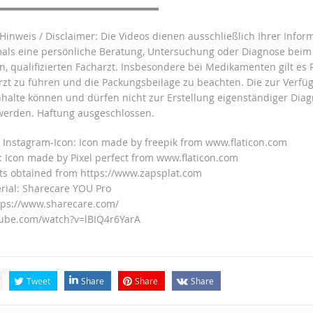
▬▬▬▬▬▬▬▬▬▬▬▬▬▬▬▬▬
 Hinweis / Disclaimer: Die Videos dienen ausschließlich Ihrer Info
mals eine persönliche Beratung, Untersuchung oder Diagnose beim
n, qualifizierten Facharzt. Insbesondere bei Medikamenten gilt es
rzt zu führen und die Packungsbeilage zu beachten. Die zur Verfü
Inhalte können und dürfen nicht zur Erstellung eigenständiger Dia
werden. Haftung ausgeschlossen.
 Instagram-Icon: Icon made by freepik from www.flaticon.com
n: Icon made by Pixel perfect from www.flaticon.com
ts obtained from https://www.zapsplat.com
rial: Sharecare YOU Pro
tps://www.sharecare.com/
tube.com/watch?v=lBIQ4r6YarA
Tweet
Share
Share
Share