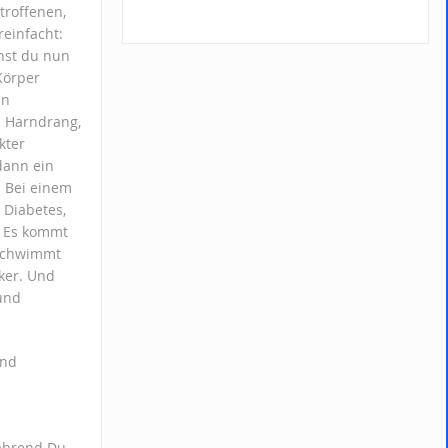
etroffenen,
reinfacht:
nst du nun
Körper
in
n Harndrang,
kter
dann ein
. Bei einem
 Diabetes,
. Es kommt
 schwimmt
ker. Und
 und
und
während Du