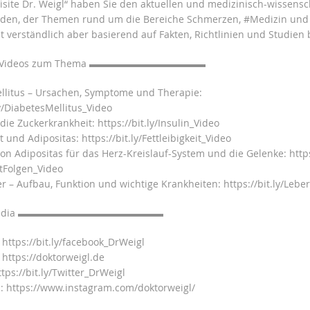
Visite Dr. Weigl“ haben Sie den aktuellen und medizinisch-wissensc
nden, der Themen rund um die Bereiche Schmerzen, #Medizin und
 verständlich aber basierend auf Fakten, Richtlinien und Studien 
e Videos zum Thema ▬▬▬▬▬▬▬▬▬▬▬▬
llitus – Ursachen, Symptome und Therapie:
ly/DiabetesMellitus_Video
die Zuckerkrankheit: https://bit.ly/Insulin_Video
it und Adipositas: https://bit.ly/Fettleibigkeit_Video
on Adipositas für das Herz-Kreislauf-System und die Gelenke: https:
tFolgen_Video
r – Aufbau, Funktion und wichtige Krankheiten: https://bit.ly/Lebe
l Media ▬▬▬▬▬▬▬▬▬▬▬▬▬▬▬
https://bit.ly/facebook_DrWeigl
https://doktorweigl.de
tps://bit.ly/Twitter_DrWeigl
 https://www.instagram.com/doktorweigl/