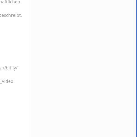
haftlichen
beschreibt.
//bit.ly/
r_Video