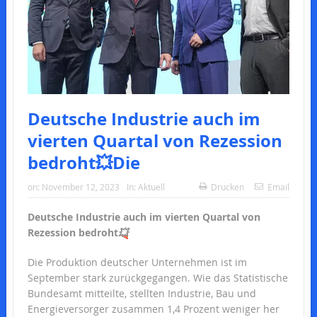
Deutsche Industrie auch im
vierten Quartal von Rezession
bedroht💥Die
on:
November 12, 2023
In:
Aktuell
Drucken
Email
Deutsche Industrie auch im vierten Quartal von
Rezession bedroht
💥
Die Produktion deutscher Unternehmen ist im
September stark zurückgegangen. Wie das Statistische
Bundesamt mitteilte, stellten Industrie, Bau und
Energieversorger zusammen 1,4 Prozent weniger her