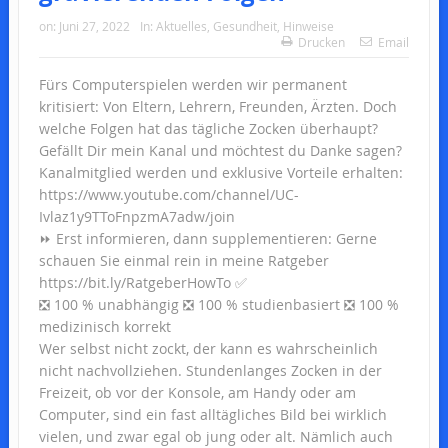
on:
Juni 27, 2022
In:
Aktuelles
,
Gesundheit
,
Hinweise
Drucken
Email
Fürs Computerspielen werden wir permanent
kritisiert: Von Eltern, Lehrern, Freunden, Ärzten. Doch
welche Folgen hat das tägliche Zocken überhaupt?
Gefällt Dir mein Kanal und möchtest du Danke sagen?
Kanalmitglied werden und exklusive Vorteile erhalten:
https://www.youtube.com/channel/UC-
Ivlaz1y9TToFnpzmA7adw/join
⏩ Erst informieren, dann supplementieren: Gerne
schauen Sie einmal rein in meine Ratgeber
https://bit.ly/RatgeberHowTo ✅
❎ 100 % unabhängig ❎ 100 % studienbasiert ❎ 100 %
medizinisch korrekt
Wer selbst nicht zockt, der kann es wahrscheinlich
nicht nachvollziehen. Stundenlanges Zocken in der
Freizeit, ob vor der Konsole, am Handy oder am
Computer, sind ein fast alltägliches Bild bei wirklich
vielen, und zwar egal ob jung oder alt. Nämlich auch