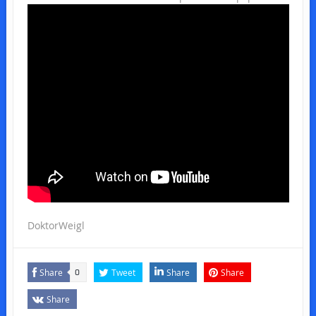
DoktorWeigl
Share
Tweet
Share
Share
0
Share