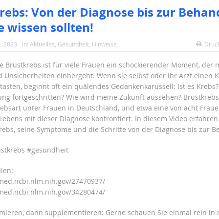
rebs: Von der Diagnose bis zur Behan
e wissen sollten!
, 2023
In:
Aktuelles
,
Gesundheit
,
Hinweise
Druc
e Brustkrebs ist für viele Frauen ein schockierender Moment, der 
 Unsicherheiten einhergeht. Wenn sie selbst oder ihr Arzt einen 
tasten, beginnt oft ein quälendes Gedankenkarussell: Ist es Krebs? 
ung fortgeschritten? Wie wird meine Zukunft aussehen? Brustkrebs 
rebsart unter Frauen in Deutschland, und etwa eine von acht Frau
 Lebens mit dieser Diagnose konfrontiert. In diesem Video erfahre
rebs, seine Symptome und die Schritte von der Diagnose bis zur 
ustkrebs #gesundheit
dien:
med.ncbi.nlm.nih.gov/27470937/
med.ncbi.nlm.nih.gov/34280474/
rmieren, dann supplementieren: Gerne schauen Sie einmal rein in