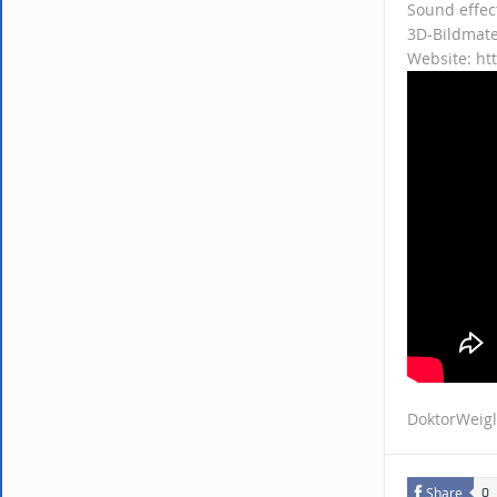
Sound effec
3D-Bildmate
Website: ht
DoktorWeigl
Share
0