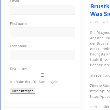
Email
Brustk
Was Si
on:
Oktober 15
First name
Die Diagnos
Ängsten und
der Brust er
Last name
die Erkrank
häufigste K
Laufe ihres
über Brustk
Disclaimer
#krebs #br
Ich habe den Disclaimer gelesen
Zitierte Stu
https://pub
Hier eintragen
https://pub
⏩ Erst info