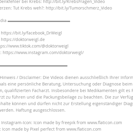
Denkfehler bei Krebs: http://bit.ly/KrebsFragen_Video
zen: Tut Krebs weh?: http://bit.ly/Tumorschmerz_Video
l Media ▬▬▬▬▬▬▬▬▬▬▬▬▬▬▬
https://bit.ly/facebook_DrWeigl
https://doktorweigl.de
tps://www.tiktok.com/@doktorweigl
 https://www.instagram.com/doktorweigl/
▬▬▬▬▬▬▬▬▬▬▬▬▬▬▬▬▬
 Hinweis / Disclaimer: Die Videos dienen ausschließlich Ihrer Info
mals eine persönliche Beratung, Untersuchung oder Diagnose beim
n, qualifizierten Facharzt. Insbesondere bei Medikamenten gilt es
rzt zu führen und die Packungsbeilage zu beachten. Die zur Verfü
Inhalte können und dürfen nicht zur Erstellung eigenständiger Dia
werden. Haftung ausgeschlossen.
 Instagram-Icon: Icon made by freepik from www.flaticon.com
n: Icon made by Pixel perfect from www.flaticon.com