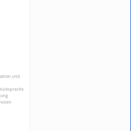
rmation und
 Rücksprache
gung
gnosen