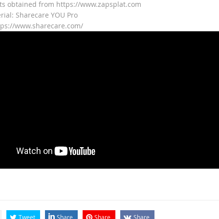
ts obtained from https://www.zapsplat.com
rial: Sharecare YOU Pro
tps://www.sharecare.com/
Tweet
Share
Share
Share