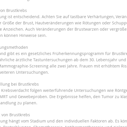
on Brustkrebs
ng ist entscheidend. Achten Sie auf tastbare Verhärtungen, Ver
r Größe der Brust, Hautveränderungen wie Rötungen oder Schupp
e Anzeichen. Auch Veränderungen der Brustwarzen oder vergröße
n können Hinweise sein.
nungsmethoden
and gibt es ein gesetzliches Früherkennungsprogramm für Brustkr
jährliche ärztliche Tastuntersuchungen ab dem 30. Lebensjahr und
Mammographie-Screening alle zwei Jahre. Frauen mit erhöhtem Ri
weiteren Untersuchungen.
llung bei Brustkrebs
 Krebsverdacht folgen weiterführende Untersuchungen wie Röntg
, MRT und Gewebeproben. Die Ergebnisse helfen, den Tumor zu klas
andlung zu planen.
 von Brustkrebs
ung hängt vom Stadium und den individuellen Faktoren ab. Es kö