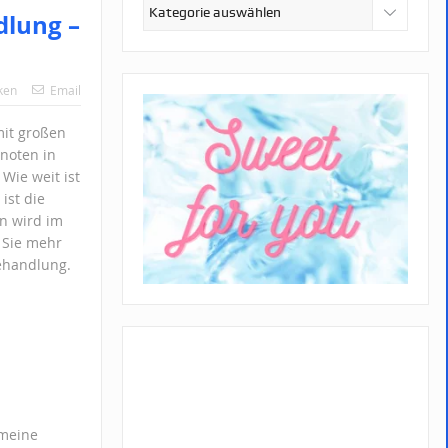
Kategorien
dlung –
ken
Email
mit großen
Knoten in
Wie weit ist
ist die
en wird im
n Sie mehr
Behandlung.
 meine