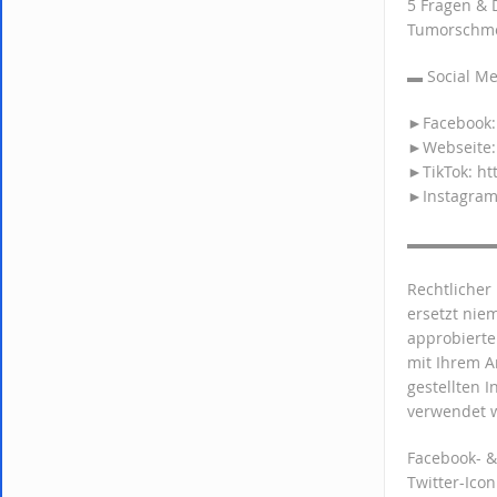
5 Fragen & 
Tumorschmer
▬ Socia
►Facebook: 
►Webseite: 
►TikTok: ht
►Instagram:
▬▬▬▬▬
Rechtlicher
ersetzt nie
approbierte
mit Ihrem A
gestellten 
verwendet 
Facebook- &
Twitter-Ico