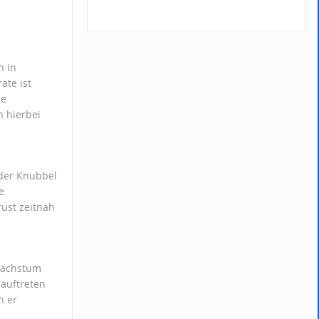
n in
ate ist
ie
n hierbei
eder Knubbel
e
ust zeitnah
Wachstum
 auftreten
n er