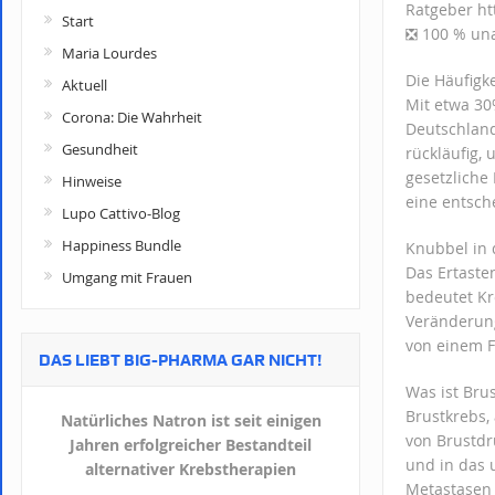
Ratgeber ht
Start
❎ 100 % una
Maria Lourdes
Die Häufigk
Aktuell
Mit etwa 30%
Corona: Die Wahrheit
Deutschland.
Gesundheit
rückläufig,
gesetzliche
Hinweise
eine entsch
Lupo Cattivo-Blog
Happiness Bundle
Knubbel in d
Das Ertaste
Umgang mit Frauen
bedeutet Kr
Veränderung
von einem F
DAS LIEBT BIG-PHARMA GAR NICHT!
Was ist Bru
Brustkrebs,
Natürliches Natron ist seit einigen
von Brustdr
Jahren erfolgreicher Bestandteil
und in das 
alternativer Krebstherapien
Metastasen 