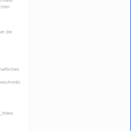
ichtete
rzten
er die
haftlichen
beschreibt.
g_Video