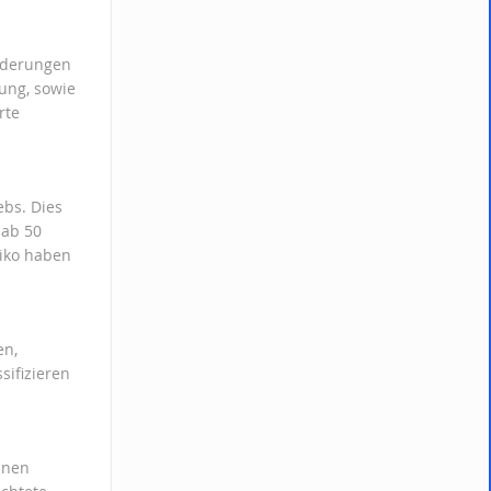
änderungen
ung, sowie
rte
ebs. Dies
 ab 50
siko haben
en,
sifizieren
nnen