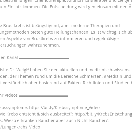
, Bestrahlungen, Chemotherapie, Antihormontherapie und zielger
zum Einsatz kommen. Die Entscheidung wird gemeinsam mit den Ä
e Brustkrebs ist beängstigend, aber moderne Therapien und
ngsmethoden bieten gute Heilungschancen. Es ist wichtig, sich üb
en Aspekte von Brustkrebs zu informieren und regelmäßige
tersuchungen wahrzunehmen.
iesen Kanal ▬▬▬▬▬▬▬▬▬▬▬▬
Visite Dr. Weigl“ haben Sie den aktuellen und medizinisch-wissensc
nden, der Themen rund um die Bereiche Schmerzen, #Medizin und
 verständlich aber basierend auf Fakten, Richtlinien und Studien 
ehr Videos ▬▬▬▬▬▬▬▬▬▬▬▬
ebssymptome: https://bit.ly/Krebssymptome_Video
ie Krebs entsteht & sich ausbreitet?: http://bit.ly/KrebsEntstehun
: Wieso erkranken Raucher aber auch Nicht-Raucher?:
.ly/Lungenkrebs_Video