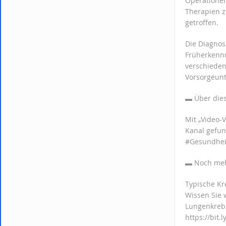
Operationen
Therapien 
getroffen.
Die Diagnos
Früherkennu
verschieden
Vorsorgeun
▬ Über d
Mit „Video-
Kanal gefu
#Gesundheit
▬ Noch m
Typische Kr
Wissen Sie w
Lungenkrebs
https://bit