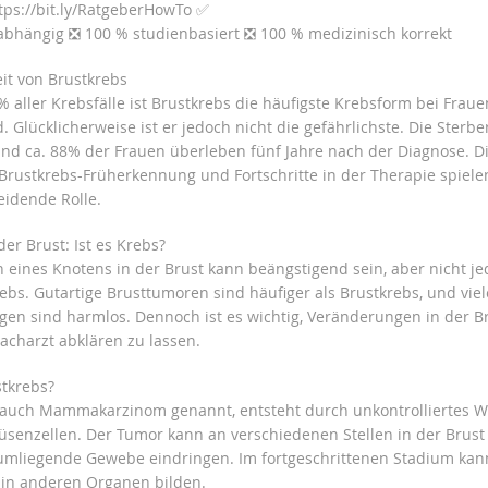
tps://bit.ly/RatgeberHowTo ✅
bhängig ❎ 100 % studienbasiert ❎ 100 % medizinisch korrekt
eit von Brustkrebs
 aller Krebsfälle ist Brustkrebs die häufigste Krebsform bei Fraue
 Glücklicherweise ist er jedoch nicht die gefährlichste. Die Sterber
 und ca. 88% der Frauen überleben fünf Jahre nach der Diagnose. D
 Brustkrebs-Früherkennung und Fortschritte in der Therapie spiele
eidende Rolle.
er Brust: Ist es Krebs?
n eines Knotens in der Brust kann beängstigend sein, aber nicht j
ebs. Gutartige Brusttumoren sind häufiger als Brustkrebs, und viel
en sind harmlos. Dennoch ist es wichtig, Veränderungen in der Br
acharzt abklären zu lassen.
stkrebs?
 auch Mammakarzinom genannt, entsteht durch unkontrolliertes 
üsenzellen. Der Tumor kann an verschiedenen Stellen in der Brust
umliegende Gewebe eindringen. Im fortgeschrittenen Stadium kan
in anderen Organen bilden.