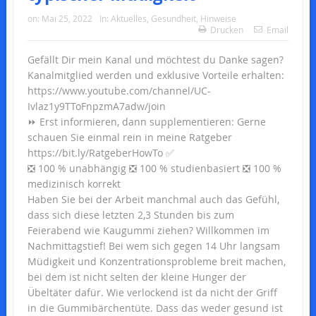
on:
Mai 25, 2022
In:
Aktuelles
,
Gesundheit
,
Hinweise
Drucken
Email
Gefällt Dir mein Kanal und möchtest du Danke sagen?
Kanalmitglied werden und exklusive Vorteile erhalten:
https://www.youtube.com/channel/UC-
Ivlaz1y9TToFnpzmA7adw/join
⏩ Erst informieren, dann supplementieren: Gerne
schauen Sie einmal rein in meine Ratgeber
https://bit.ly/RatgeberHowTo ✅
❎ 100 % unabhängig ❎ 100 % studienbasiert ❎ 100 %
medizinisch korrekt
Haben Sie bei der Arbeit manchmal auch das Gefühl,
dass sich diese letzten 2,3 Stunden bis zum
Feierabend wie Kaugummi ziehen? Willkommen im
Nachmittagstief! Bei wem sich gegen 14 Uhr langsam
Müdigkeit und Konzentrationsprobleme breit machen,
bei dem ist nicht selten der kleine Hunger der
Übeltäter dafür. Wie verlockend ist da nicht der Griff
in die Gummibärchentüte. Dass das weder gesund ist