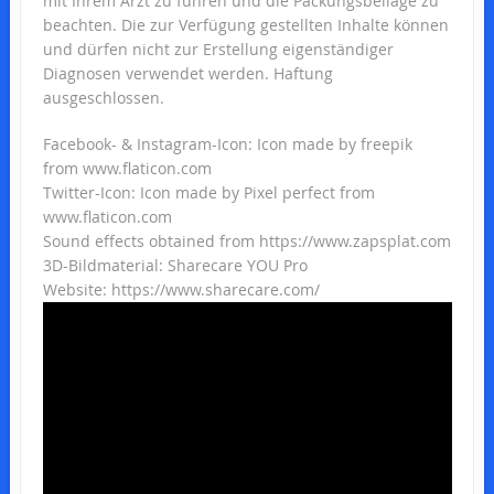
mit Ihrem Arzt zu führen und die Packungsbeilage zu
beachten. Die zur Verfügung gestellten Inhalte können
und dürfen nicht zur Erstellung eigenständiger
Diagnosen verwendet werden. Haftung
ausgeschlossen.
Facebook- & Instagram-Icon: Icon made by freepik
from www.flaticon.com
Twitter-Icon: Icon made by Pixel perfect from
www.flaticon.com
Sound effects obtained from https://www.zapsplat.com
3D-Bildmaterial: Sharecare YOU Pro
Website: https://www.sharecare.com/