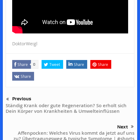
DoktorWeigl
Share
Tweet
Share
Share
0
Share
Previous
Ständig Krank oder gute Regeneration? So erholt sich
Dein Körper von Krankheiten & Umwelteinflüssen
Next
Affenpocken: Welches Virus kommt da jetzt auf uns
zu? Übertragungsweg & typische Symptome | #shorts