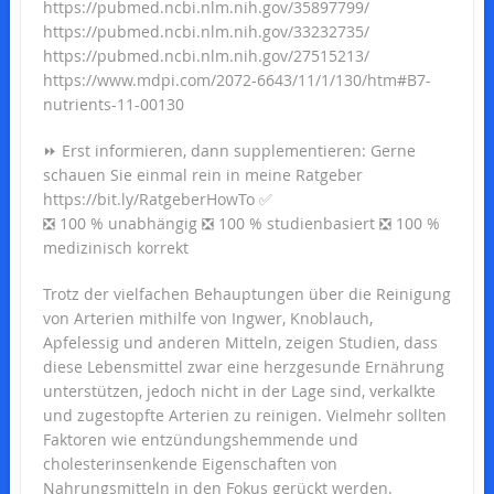
https://pubmed.ncbi.nlm.nih.gov/35897799/
https://pubmed.ncbi.nlm.nih.gov/33232735/
https://pubmed.ncbi.nlm.nih.gov/27515213/
https://www.mdpi.com/2072-6643/11/1/130/htm#B7-
nutrients-11-00130
⏩ Erst informieren, dann supplementieren: Gerne
schauen Sie einmal rein in meine Ratgeber
https://bit.ly/RatgeberHowTo ✅
❎ 100 % unabhängig ❎ 100 % studienbasiert ❎ 100 %
medizinisch korrekt
Trotz der vielfachen Behauptungen über die Reinigung
von Arterien mithilfe von Ingwer, Knoblauch,
Apfelessig und anderen Mitteln, zeigen Studien, dass
diese Lebensmittel zwar eine herzgesunde Ernährung
unterstützen, jedoch nicht in der Lage sind, verkalkte
und zugestopfte Arterien zu reinigen. Vielmehr sollten
Faktoren wie entzündungshemmende und
cholesterinsenkende Eigenschaften von
Nahrungsmitteln in den Fokus gerückt werden.