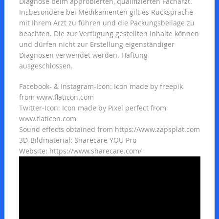
Diagnose beim approbierten, qualifizierten Facharzt.
Insbesondere bei Medikamenten gilt es Rücksprache
mit Ihrem Arzt zu führen und die Packungsbeilage zu
beachten. Die zur Verfügung gestellten Inhalte können
und dürfen nicht zur Erstellung eigenständiger
Diagnosen verwendet werden. Haftung
ausgeschlossen.
Facebook- & Instagram-Icon: Icon made by freepik
from www.flaticon.com
Twitter-Icon: Icon made by Pixel perfect from
www.flaticon.com
Sound effects obtained from https://www.zapsplat.com
3D-Bildmaterial: Sharecare YOU Pro
Website: https://www.sharecare.com/