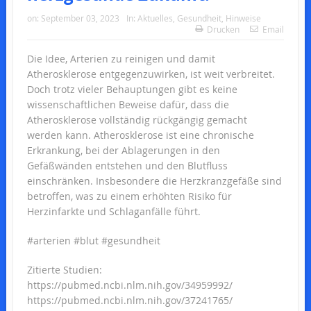
on:
September 03, 2023
In:
Aktuelles
,
Gesundheit
,
Hinweise
Drucken
Email
Die Idee, Arterien zu reinigen und damit
Atherosklerose entgegenzuwirken, ist weit verbreitet.
Doch trotz vieler Behauptungen gibt es keine
wissenschaftlichen Beweise dafür, dass die
Atherosklerose vollständig rückgängig gemacht
werden kann. Atherosklerose ist eine chronische
Erkrankung, bei der Ablagerungen in den
Gefäßwänden entstehen und den Blutfluss
einschränken. Insbesondere die Herzkranzgefäße sind
betroffen, was zu einem erhöhten Risiko für
Herzinfarkte und Schlaganfälle führt.
#arterien #blut #gesundheit
Zitierte Studien:
https://pubmed.ncbi.nlm.nih.gov/34959992/
https://pubmed.ncbi.nlm.nih.gov/37241765/