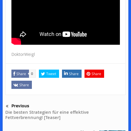
DoktorWeigl
Share
Tweet
Share
Share
0
Share
Previous
Die besten Strategien für eine effektive
Fettverbrennung! [Teaser]