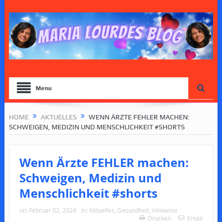
Menu
HOME
AKTUELLES
WENN ÄRZTE FEHLER MACHEN:
SCHWEIGEN, MEDIZIN UND MENSCHLICHKEIT #SHORTS
Wenn Ärzte FEHLER machen:
Schweigen, Medizin und
Menschlichkeit #shorts
on:
Februar 02, 2024
In:
Aktuelles
,
Gesundheit
,
Hinweise
Drucken
Email