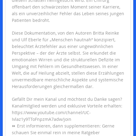
diesem Schatten heimgesucht wird. Ein Chirurg
offenbart den schwärzesten Moment seiner Karriere,
als ein unverzeihlicher Fehler das Leben seines jungen
Patienten bedroht.
Diese Dokumentation, von den Autoren Britta Reinke
und Ulf Eberle für „Menschen hautnah“ konzipiert,
beleuchtet Ärztefehler aus einer ungewöhnlichen
Perspektive – der der Ärzte selbst. Sie erkundet die
emotionalen Wirren und die strukturellen Defizite im
Umgang mit Fehlern im Gesundheitswesen. In einer
Welt, die auf Heilung abzielt, stellen diese Erzählungen
unvermeidbare menschliche Aspekte und systemische
Herausforderungen gleichermaßen dar.
Gefällt Dir mein Kanal und möchtest du Danke sagen?
Kanalmitglied werden und exklusive Vorteile erhalten:
https://www.youtube.com/channel/UC-
Ivlaz1y9TToFnpzmA7adw/join
⏩ Erst informieren, dann supplementieren: Gerne
schauen Sie einmal rein in meine Ratgeber