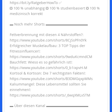
https://bit.ly/RatgeberHowTo ✅
❎ 100 % unabhängig ❎ 100 % studienbasiert ❎ 100 %
medizinisch korrekt
▬ Noch mehr Shorts ▬▬▬▬▬▬▬▬▬▬▬▬
Fettverbrennung mit diesen 4 Nährstoffen?:
https://www.youtube.com/shorts/8CjSsPFn0Yk
Erfolgreicher Muskelaufbau: 3 TOP Tipps der
Fitnessinfluencer!:
https://www.youtube.com/shorts/9wduKcmndCM
Bauchfett: Wieso es so gefährlich ist!:
https://www.youtube.com/shorts/0_b1ixpvH-M
Kortisol & Kortison: Die 7 wichtigsten Fakten!:
https://www.youtube.com/shorts/B3DMGqxpMMs
Kaliummangel: Diese Lebensmittel sollten Sie
einnehmen!:
https://www.youtube.com/shorts/_6wqXMLvSTM
▬ Über diesen Kanal ▬▬▬▬▬▬▬▬▬▬▬▬