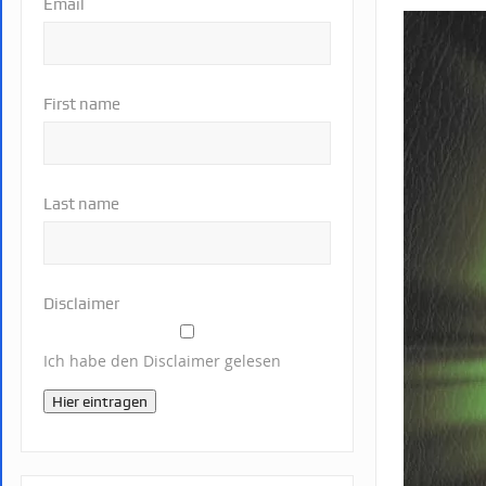
Email
First name
Last name
Disclaimer
Ich habe den Disclaimer gelesen
Hier eintragen