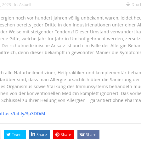
, 2023
In:
Aktuell
Druc
ergien noch vor hundert Jahren völlig unbekannt waren, leidet he
gesehen bereits jeder Dritte in den Industrienationen unter einer Al
der Weise mit steigender Tendenz! Dieser Umstand verwundert k
eue Gifte, welche Jahr für Jahr in Umlauf gebracht werden, zerset
 Der schulmedizinische Ansatz ist auch im Falle der Allergie-Beha
hilfreich, denn dieser bekämpft in gewohnter Manier die Symptome,
h alle Naturheilmediziner, Heilpraktiker und komplementär beha
 darüber sind, dass man Allergie ursächlich über die Sanierung der
 des Organismus sowie Stärkung des Immunsystems behandeln mu
chen von der konventionellen Medizin komplett ignoriert. Das vorl
 Schlüssel zu Ihrer Heilung von Allergien – garantiert ohne Pharma
https://bit.ly/3p3DDiM
Tweet
Share
Share
Share