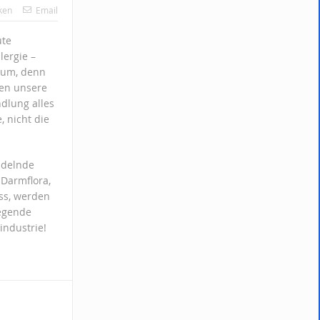
ken
Email
ute
lergie –
aum, denn
zen unsere
ndlung alles
 nicht die
ndelnde
 Darmflora,
ss, werden
iegende
industrie!