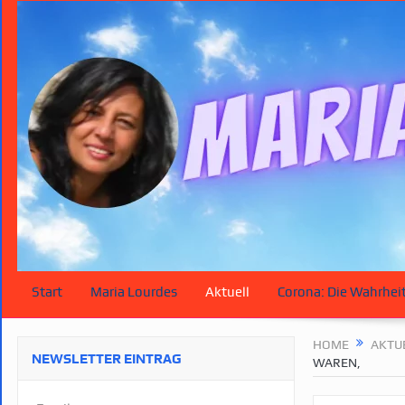
Start
Maria Lourdes
Aktuell
Corona: Die Wahrhei
HOME
AKTU
NEWSLETTER EINTRAG
WAREN,