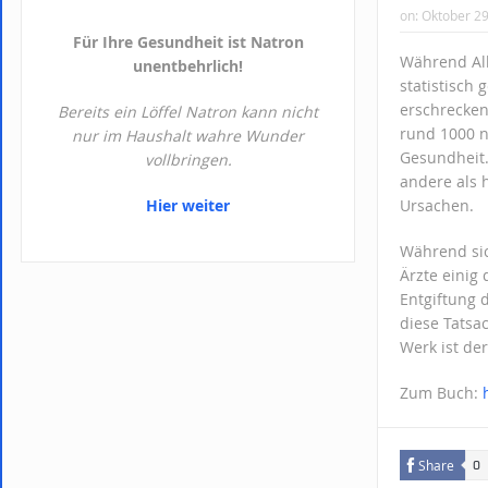
on:
Oktober 29
Für Ihre Gesundheit ist Natron
Während All
unentbehrlich!
statistisch 
erschrecken
Bereits ein Löffel Natron kann nicht
rund 1000 n
nur im Haushalt wahre Wunder
Gesundheit.
vollbringen.
andere als 
Hier weiter
Ursachen.
Während sic
Ärzte einig
Entgiftung
diese Tatsa
Werk ist der
Zum Buch:
Share
0