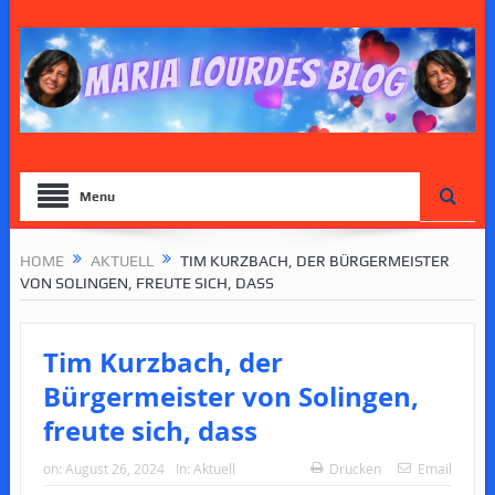
Menu
HOME
AKTUELL
TIM KURZBACH, DER BÜRGERMEISTER
VON SOLINGEN, FREUTE SICH, DASS
Tim Kurzbach, der
Bürgermeister von Solingen,
freute sich, dass
on:
August 26, 2024
In:
Aktuell
Drucken
Email