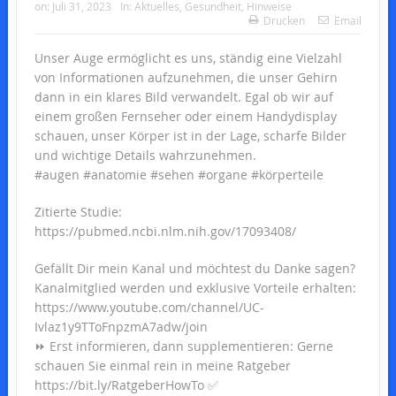
on:
Juli 31, 2023
In:
Aktuelles
,
Gesundheit
,
Hinweise
Drucken
Email
Unser Auge ermöglicht es uns, ständig eine Vielzahl
von Informationen aufzunehmen, die unser Gehirn
dann in ein klares Bild verwandelt. Egal ob wir auf
einem großen Fernseher oder einem Handydisplay
schauen, unser Körper ist in der Lage, scharfe Bilder
und wichtige Details wahrzunehmen.
#augen #anatomie #sehen #organe #körperteile
Zitierte Studie:
https://pubmed.ncbi.nlm.nih.gov/17093408/
Gefällt Dir mein Kanal und möchtest du Danke sagen?
Kanalmitglied werden und exklusive Vorteile erhalten:
https://www.youtube.com/channel/UC-
Ivlaz1y9TToFnpzmA7adw/join
⏩ Erst informieren, dann supplementieren: Gerne
schauen Sie einmal rein in meine Ratgeber
https://bit.ly/RatgeberHowTo ✅