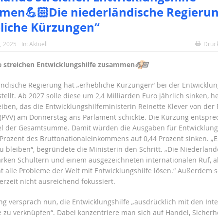
en💪🏻Die niederländische Regierun
liche Kürzungen“
, 2025
In:
Aktuell
Druc
e streichen Entwicklungshilfe zusammen
💪🏻
ändische Regierung hat „erhebliche Kürzungen“ bei der Entwicklung
tellt. Ab 2027 solle diese um 2,4 Milliarden Euro jährlich sinken, he
iben, das die Entwicklungshilfeministerin Reinette Klever von der P
t (PVV) am Donnerstag ans Parlament schickte. Die Kürzung entspre
el der Gesamtsumme. Damit würden die Ausgaben für Entwicklungs
 Prozent des Bruttonationaleinkommens auf 0,44 Prozent sinken. „Es
zu bleiben“, begründete die Ministerin den Schritt. „Die Niederland
arken Schultern und einem ausgezeichneten internationalen Ruf, a
t alle Probleme der Welt mit Entwicklungshilfe lösen.“ Außerdem s
rzeit nicht ausreichend fokussiert.
ng versprach nun, die Entwicklungshilfe „ausdrücklich mit den Int
 zu verknüpfen“. Dabei konzentriere man sich auf Handel, Sicherh