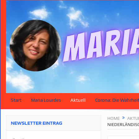
Start
Maria Lourdes
Aktuell
Corona: Die Wahrhei
HOME
AKTU
NEWSLETTER EINTRAG
NIEDERLÄNDIS