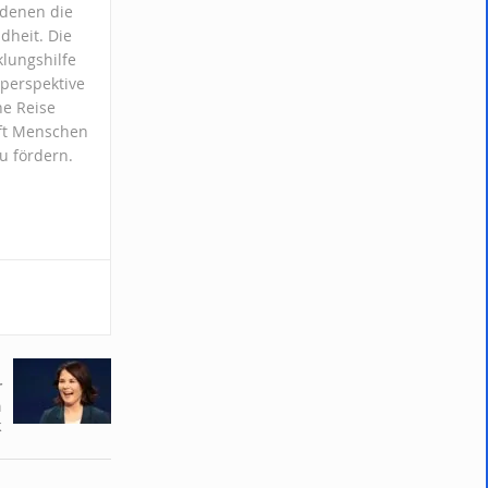
 denen die
heit. Die
lungshilfe
sperspektive
he Reise
nft Menschen
u fördern.
r
h
k