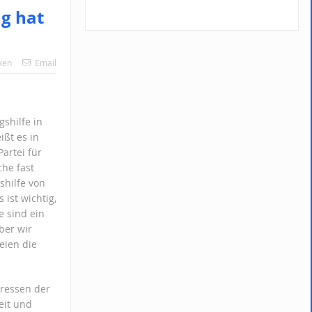
g hat
ken
Email
shilfe in
ißt es in
artei für
che fast
hilfe von
 ist wichtig,
e sind ein
ber wir
eien die
eressen der
eit und