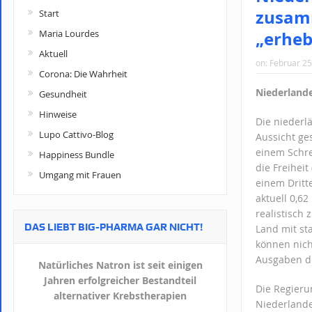
zusamm
Start
„erheb
Maria Lourdes
Aktuell
on:
Februar 25
Corona: Die Wahrheit
Niederland
Gesundheit
Hinweise
Die niederl
Lupo Cattivo-Blog
Aussicht ges
einem Schre
Happiness Bundle
die Freihei
Umgang mit Frauen
einem Dritt
aktuell 0,62
realistisch 
DAS LIEBT BIG-PHARMA GAR NICHT!
Land mit st
können nich
Ausgaben de
Natürliches Natron ist seit einigen
Jahren erfolgreicher Bestandteil
Die Regieru
alternativer Krebstherapien
Niederlande