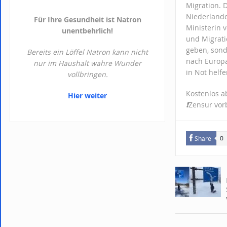
Migration. 
Niederland
Für Ihre Gesundheit ist Natron
Ministerin 
unentbehrlich!
und Migrati
geben, sond
Bereits ein Löffel Natron kann nicht
nach Europa
nur im Haushalt wahre Wunder
in Not helf
vollbringen.
Kostenlos 
Hier weiter
❗️
Zensur vor
Share
0