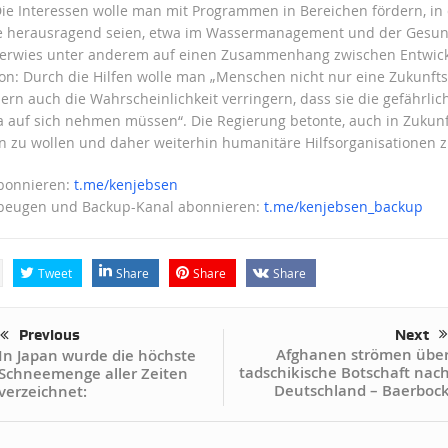
Die Interessen wolle man mit Programmen in Bereichen fördern, in
e herausragend seien, etwa im Wassermanagement und der Gesund
verwies unter anderem auf einen Zusammenhang zwischen Entwick
on: Durch die Hilfen wolle man „Menschen nicht nur eine Zukunft
ern auch die Wahrscheinlichkeit verringern, dass sie die gefährlic
 auf sich nehmen müssen“. Die Regierung betonte, auch in Zuku
en zu wollen und daher weiterhin humanitäre Hilfsorganisationen z
abonnieren:
t.me/kenjebsen
beugen und Backup-Kanal abonnieren:
t.me/kenjebsen_backup
Tweet
Share
Share
Share
Previous
Next
Afghanen strömen übe
In Japan wurde die höchste
tadschikische Botschaft nac
Schneemenge aller Zeiten
Deutschland – Baerboc
verzeichnet: