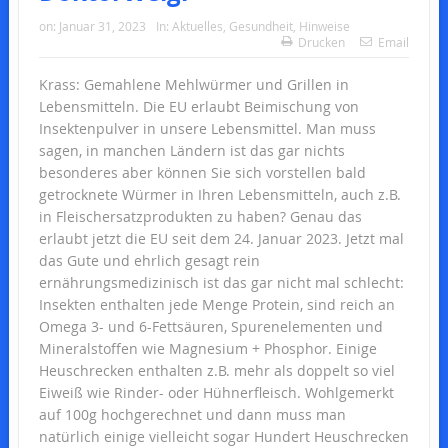
on:
Januar 31, 2023
In:
Aktuelles
,
Gesundheit
,
Hinweise
Drucken
Email
Krass: Gemahlene Mehlwürmer und Grillen in
Lebensmitteln. Die EU erlaubt Beimischung von
Insektenpulver in unsere Lebensmittel. Man muss
sagen, in manchen Ländern ist das gar nichts
besonderes aber können Sie sich vorstellen bald
getrocknete Würmer in Ihren Lebensmitteln, auch z.B.
in Fleischersatzprodukten zu haben? Genau das
erlaubt jetzt die EU seit dem 24. Januar 2023. Jetzt mal
das Gute und ehrlich gesagt rein
ernährungsmedizinisch ist das gar nicht mal schlecht:
Insekten enthalten jede Menge Protein, sind reich an
Omega 3- und 6-Fettsäuren, Spurenelementen und
Mineralstoffen wie Magnesium + Phosphor. Einige
Heuschrecken enthalten z.B. mehr als doppelt so viel
Eiweiß wie Rinder- oder Hühnerfleisch. Wohlgemerkt
auf 100g hochgerechnet und dann muss man
natürlich einige vielleicht sogar Hundert Heuschrecken