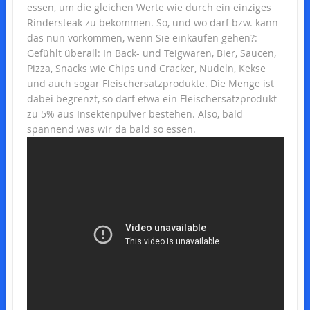
essen, um die gleichen Werte wie durch ein einziges
Rindersteak zu bekommen. So, und wo darf bzw. kann
das nun vorkommen, wenn Sie einkaufen gehen?:
Gefühlt überall: In Back- und Teigwaren, Bier, Saucen,
Pizza, Snacks wie Chips und Cracker, Nudeln, Kekse
und auch sogar Fleischersatzprodukte. Die Menge ist
dabei begrenzt, so darf etwa ein Fleischersatzprodukt
zu 5% aus Insektenpulver bestehen. Also, bald
spannend was wir da bald so essen.