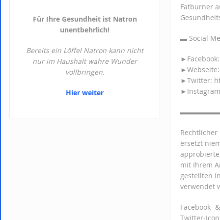
Fatburner a
Gesundheitsk
Für Ihre Gesundheit ist Natron
unentbehrlich!
▬ Socia
Bereits ein Löffel Natron kann nicht
►Facebook: 
nur im Haushalt wahre Wunder
►Webseite: 
vollbringen.
►Twitter: ht
►Instagram:
Hier weiter
▬▬▬▬▬
Rechtlicher
ersetzt nie
approbierte
mit Ihrem A
gestellten 
verwendet 
Facebook- &
Twitter-Ico