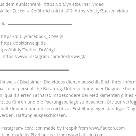
us dem Kühlschrank: https://bit.ly/Fatburner_Video
iller Zucker – Gefährlich nicht süß: https://bit.ly/Zucker_Video
l Media ▬▬▬▬▬▬▬▬▬▬▬▬▬▬▬
https://bit.ly/facebook_DrWeigl
https://doktorweigl.de
tps://bit.ly/Twitter_DrWeigl
 https://www.instagram.com/doktorweigl/
▬▬▬▬▬▬▬▬▬▬▬▬▬▬▬▬▬
 Hinweis / Disclaimer: Die Videos dienen ausschließlich Ihrer Info
mals eine persönliche Beratung, Untersuchung oder Diagnose beim
n, qualifizierten Facharzt. Insbesondere bei Medikamenten gilt es
rzt zu führen und die Packungsbeilage zu beachten. Die zur Verfü
Inhalte können und dürfen nicht zur Erstellung eigenständiger Dia
werden. Haftung ausgeschlossen.
 Instagram-Icon: Icon made by freepik from www.flaticon.com
n: Icon made by Pixel perfect from www.flaticon.com