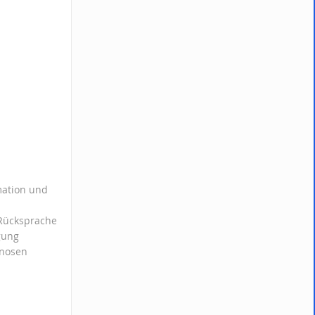
rmation und
 Rücksprache
gung
gnosen