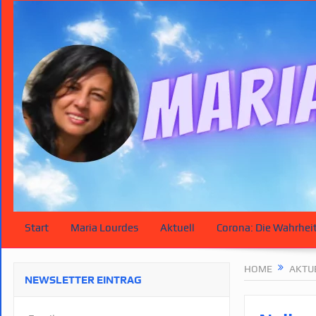
Start
Maria Lourdes
Aktuell
Corona: Die Wahrhei
HOME
AKTU
NEWSLETTER EINTRAG