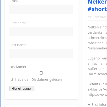
Nelken
Email
#short
on:
November 
First name
Nelken sind
verdanken si
schmerzlin
traditionel
Last name
Nasenneben
Eugenol kan
einfach ein
Disclaimer
Außerdem u
Darm schädl
Ich habe den Disclaimer gelesen
Gefällt Dir
Hier eintragen
exklusive Vo
https://ww
⏩ Erst info