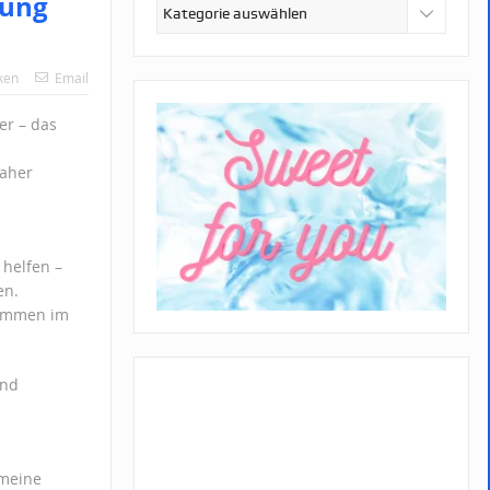
kung
Kategorien
ken
Email
er – das
aher
helfen –
en.
hemmen im
und
 meine