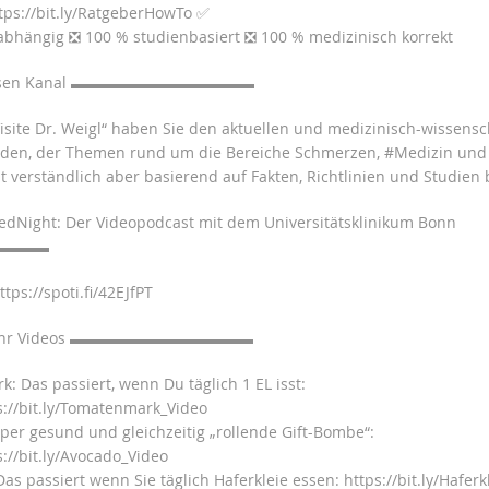
tps://bit.ly/RatgeberHowTo ✅
bhängig ❎ 100 % studienbasiert ❎ 100 % medizinisch korrekt
iesen Kanal ▬▬▬▬▬▬▬▬▬▬▬▬
Visite Dr. Weigl“ haben Sie den aktuellen und medizinisch-wissensc
nden, der Themen rund um die Bereiche Schmerzen, #Medizin und
 verständlich aber basierend auf Fakten, Richtlinien und Studien 
dNight: Der Videopodcast mit dem Universitätsklinikum Bonn
▬▬▬▬
ttps://spoti.fi/42EJfPT
ehr Videos ▬▬▬▬▬▬▬▬▬▬▬▬
: Das passiert, wenn Du täglich 1 EL isst:
ps://bit.ly/Tomatenmark_Video
per gesund und gleichzeitig „rollende Gift-Bombe“:
s://bit.ly/Avocado_Video
Das passiert wenn Sie täglich Haferkleie essen: https://bit.ly/Haferk