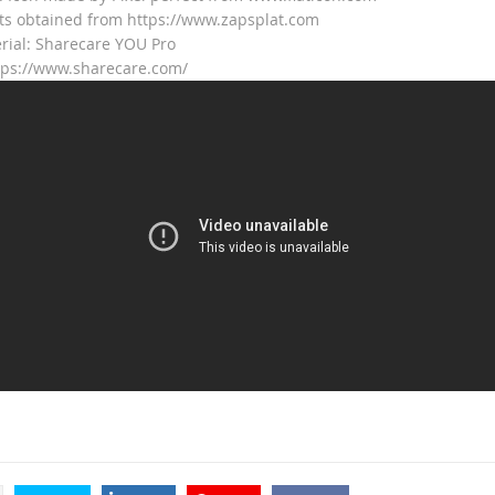
ts obtained from https://www.zapsplat.com
rial: Sharecare YOU Pro
tps://www.sharecare.com/