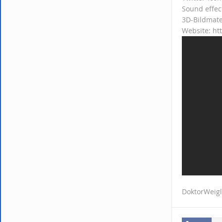
Sound effec
3D-Bildmate
Website: ht
DoktorWeigl