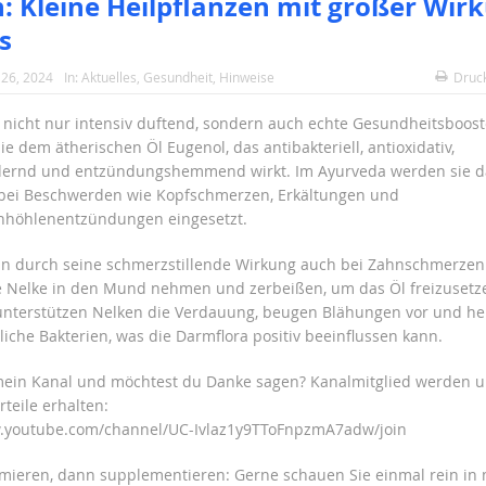
: Kleine Heilpflanzen mit großer Wir
s
26, 2024
In:
Aktuelles
,
Gesundheit
,
Hinweise
Druc
 nicht nur intensiv duftend, sondern auch echte Gesundheitsboost
e dem ätherischen Öl Eugenol, das antibakteriell, antioxidativ,
dernd und entzündungshemmend wirkt. Im Ayurveda werden sie d
l bei Beschwerden wie Kopfschmerzen, Erkältungen und
höhlenentzündungen eingesetzt.
n durch seine schmerzstillende Wirkung auch bei Zahnschmerzen 
e Nelke in den Mund nehmen und zerbeißen, um das Öl freizusetz
nterstützen Nelken die Verdauung, beugen Blähungen vor und 
iche Bakterien, was die Darmflora positiv beeinflussen kann.
 mein Kanal und möchtest du Danke sagen? Kanalmitglied werden 
rteile erhalten:
w.youtube.com/channel/UC-Ivlaz1y9TToFnpzmA7adw/join
rmieren, dann supplementieren: Gerne schauen Sie einmal rein in