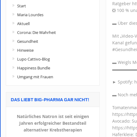
Ratgeber ht
Start
❎ 100 % una
Maria Lourdes
▬ Über d
Aktuell
Corona: Die Wahrheit
Mit „Video-
Gesundheit
Kanal gefu
#Gesundheit
Hinweise
Lupo Cattivo-Blog
▬ Weigls Me
Happiness Bundle
▬▬▬▬▬
Umgang mit Frauen
► Spotify: h
▬ Noch m
DAS LIEBT BIG-PHARMA GAR NICHT!
Tomatenmark
https://htt
Natürliches Natron ist seit einigen
Avocado: Su
Jahren erfolgreicher Bestandteil
https://http
alternativer Krebstherapien
Haferkleie: 