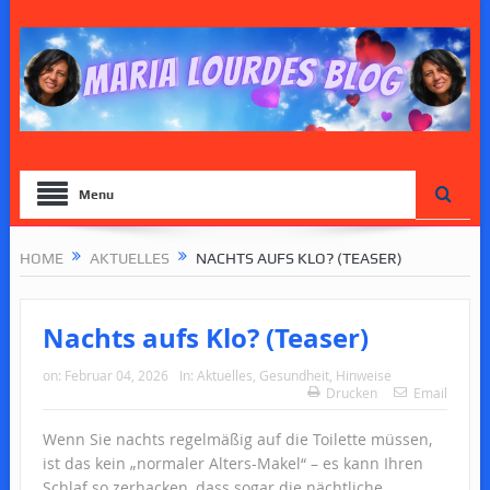
Menu
HOME
AKTUELLES
NACHTS AUFS KLO? (TEASER)
Nachts aufs Klo? (Teaser)
on:
Februar 04, 2026
In:
Aktuelles
,
Gesundheit
,
Hinweise
Drucken
Email
Wenn Sie nachts regelmäßig auf die Toilette müssen,
ist das kein „normaler Alters-Makel“ – es kann Ihren
Schlaf so zerhacken, dass sogar die nächtliche