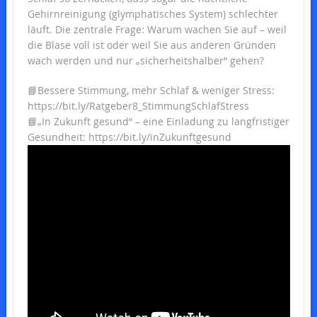
Gehirnreinigung (glymphatisches System) schlechter
läuft. Die zentrale Frage: Warum wachen Sie auf – weil
die Blase voll ist oder weil Sie aus anderen Gründen
wach werden und nur „sicherheitshalber“ gehen?
📘Bessere Stimmung, mehr Schlaf & weniger Stress:
https://bit.ly/Ratgeber8_StimmungSchlafStress
📘„In Zukunft gesund“ – eine Einladung zu langfristiger
Gesundheit: https://bit.ly/inZukunftgesund