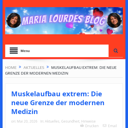
Menu
HOME
AKTUELLES
MUSKELAUFBAU EXTREM: DIE NEUE
GRENZE DER MODERNEN MEDIZIN
Muskelaufbau extrem: Die
neue Grenze der modernen
Medizin
on:
Mai 20, 2026
In:
Aktuelles
,
Gesundheit
,
Hinweise
Drucken
Email