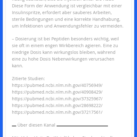
Diese Form der Anwendung ist vergleichbar mit einer
Insulinspritze, erfordert aber sauberes Arbeiten,
sterile Bedingungen und eine korrekte Handhabung,
um Infektionen und Anwendungsfehler zu vermeiden.
– Dosierung ist bei Peptiden besonders wichtig, weil
sie oft in einem engen Wirkbereich agieren. Eine zu
niedrige Dosis kann wirkungslos bleiben, während
eine zu hohe Dosis Nebenwirkungen verursachen
kann.
Zitierte Studien:
https://pubmed.ncbi.nlm.nih.gov/40756949/
https://pubmed.ncbi.nlm.nih.gov/40908429/
https://pubmed.ncbi.nlm.nih.gov/37325967/
https://pubmed.ncbi.nlm.nih.gov/28698222/
https://pubmed.ncbi.nlm.nih.gov/37217561/
▬ Über diesen Kanal ▬▬▬▬▬▬▬▬▬▬▬▬