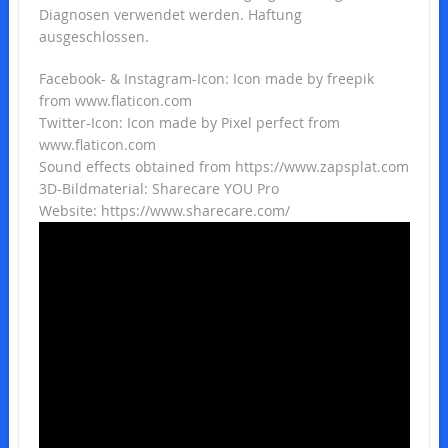
Diagnosen verwendet werden. Haftung
ausgeschlossen.
Facebook- & Instagram-Icon: Icon made by freepik
from www.flaticon.com
Twitter-Icon: Icon made by Pixel perfect from
www.flaticon.com
Sound effects obtained from https://www.zapsplat.com
3D-Bildmaterial: Sharecare YOU Pro
Website: https://www.sharecare.com/