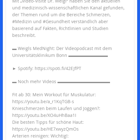
Mit „Video-Visite Dr. Weigl“ haben Sie den aktuellen
und medizinisch-wissenschaftlichen Kanal gefunden,
der Themen rund um die Bereiche Schmerzen,
#Medizin und #Gesundheit verständlich aber
basierend auf Fakten, Richtlinien und Studien
beschreibt.
▬ Weigls MedNight: Der Videopodcast mit dem
Universitätsklinikum Bonn ▬▬▬▬▬▬▬▬▬
► Spotify: https://spoti.fi/42EJfPT
▬ Noch mehr Videos ▬▬▬▬▬▬▬▬▬▬▬▬
Fit ab 30: Mein Workout für Muskulatur:
https://youtu.be/a_r1KqTGB-s
Knieschmerzen beim Laufen und Joggen?:
https://youtu.be/XO4uHhBaa1I
Die besten Tipps für schöne Haut:
https://youtu.be/HE7xwyzQmOs
Arterien reinigen: Wichtig!: