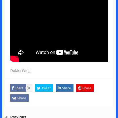
DoktorWeigl
Share
Tweet
Share
Share
0
Share
Previous