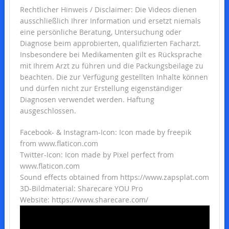
Rechtlicher Hinweis / Disclaimer: Die Videos dienen
ausschließlich Ihrer Information und ersetzt niemals
eine persönliche Beratung, Untersuchung oder
Diagnose beim approbierten, qualifizierten Facharzt.
Insbesondere bei Medikamenten gilt es Rücksprache
mit Ihrem Arzt zu führen und die Packungsbeilage zu
beachten. Die zur Verfügung gestellten Inhalte können
und dürfen nicht zur Erstellung eigenständiger
Diagnosen verwendet werden. Haftung
ausgeschlossen.
Facebook- & Instagram-Icon: Icon made by freepik
from www.flaticon.com
Twitter-Icon: Icon made by Pixel perfect from
www.flaticon.com
Sound effects obtained from https://www.zapsplat.com
3D-Bildmaterial: Sharecare YOU Pro
Website: https://www.sharecare.com/