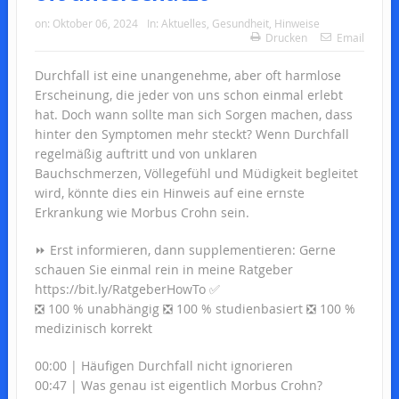
on:
Oktober 06, 2024
In:
Aktuelles
,
Gesundheit
,
Hinweise
Drucken
Email
Durchfall ist eine unangenehme, aber oft harmlose
Erscheinung, die jeder von uns schon einmal erlebt
hat. Doch wann sollte man sich Sorgen machen, dass
hinter den Symptomen mehr steckt? Wenn Durchfall
regelmäßig auftritt und von unklaren
Bauchschmerzen, Völlegefühl und Müdigkeit begleitet
wird, könnte dies ein Hinweis auf eine ernste
Erkrankung wie Morbus Crohn sein.
⏩ Erst informieren, dann supplementieren: Gerne
schauen Sie einmal rein in meine Ratgeber
https://bit.ly/RatgeberHowTo ✅
❎ 100 % unabhängig ❎ 100 % studienbasiert ❎ 100 %
medizinisch korrekt
00:00 | Häufigen Durchfall nicht ignorieren
00:47 | Was genau ist eigentlich Morbus Crohn?