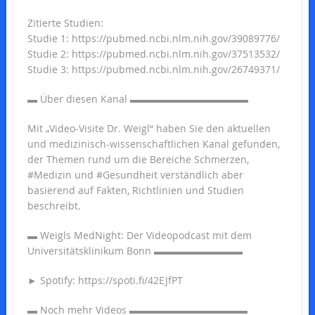
Zitierte Studien:
Studie 1: https://pubmed.ncbi.nlm.nih.gov/39089776/
Studie 2: https://pubmed.ncbi.nlm.nih.gov/37513532/
Studie 3: https://pubmed.ncbi.nlm.nih.gov/26749371/
▬ Über diesen Kanal ▬▬▬▬▬▬▬▬▬▬▬▬
Mit „Video-Visite Dr. Weigl“ haben Sie den aktuellen
und medizinisch-wissenschaftlichen Kanal gefunden,
der Themen rund um die Bereiche Schmerzen,
#Medizin und #Gesundheit verständlich aber
basierend auf Fakten, Richtlinien und Studien
beschreibt.
▬ Weigls MedNight: Der Videopodcast mit dem
Universitätsklinikum Bonn ▬▬▬▬▬▬▬▬▬
► Spotify: https://spoti.fi/42EJfPT
▬ Noch mehr Videos ▬▬▬▬▬▬▬▬▬▬▬▬