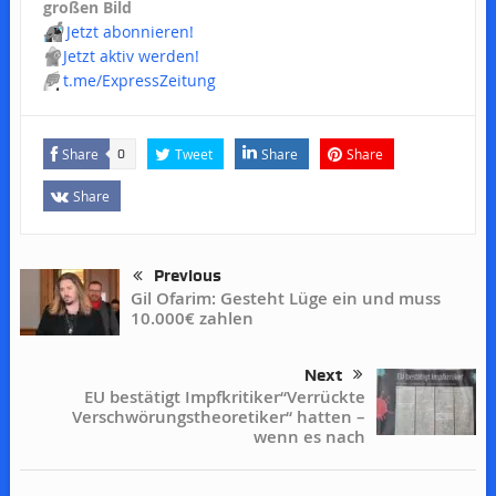
großen Bild
📬
Jetzt abonnieren!
📢
Jetzt aktiv werden!
💬
t.me/ExpressZeitung
Share
Tweet
Share
Share
0
Share
Previous
Gil Ofarim: Gesteht Lüge ein und muss
10.000€ zahlen
Next
EU bestätigt Impfkritiker“Verrückte
Verschwörungstheoretiker“ hatten –
wenn es nach