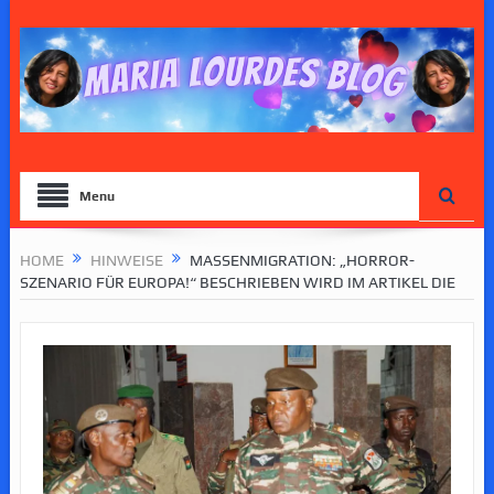
Menu
HOME
HINWEISE
MASSENMIGRATION: „HORROR-
SZENARIO FÜR EUROPA!“ BESCHRIEBEN WIRD IM ARTIKEL DIE