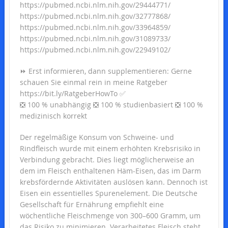
https://pubmed.ncbi.nlm.nih.gov/29444771/
https://pubmed.ncbi.nlm.nih.gov/32777868/
https://pubmed.ncbi.nlm.nih.gov/33964859/
https://pubmed.ncbi.nlm.nih.gov/31089733/
https://pubmed.ncbi.nlm.nih.gov/22949102/
⏩ Erst informieren, dann supplementieren: Gerne
schauen Sie einmal rein in meine Ratgeber
https://bit.ly/RatgeberHowTo ✅
❎ 100 % unabhängig ❎ 100 % studienbasiert ❎ 100 %
medizinisch korrekt
Der regelmäßige Konsum von Schweine- und
Rindfleisch wurde mit einem erhöhten Krebsrisiko in
Verbindung gebracht. Dies liegt möglicherweise an
dem im Fleisch enthaltenen Häm-Eisen, das im Darm
krebsfördernde Aktivitäten auslösen kann. Dennoch ist
Eisen ein essentielles Spurenelement. Die Deutsche
Gesellschaft für Ernährung empfiehlt eine
wöchentliche Fleischmenge von 300–600 Gramm, um
das Risiko zu minimieren. Verarbeitetes Fleisch steht