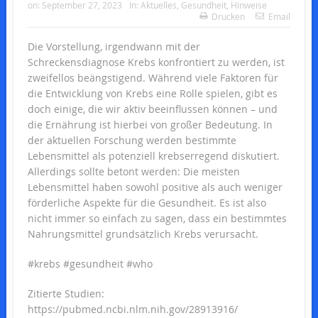
on:
September 27, 2023
In:
Aktuelles
,
Gesundheit
,
Hinweise
Drucken
Email
Die Vorstellung, irgendwann mit der
Schreckensdiagnose Krebs konfrontiert zu werden, ist
zweifellos beängstigend. Während viele Faktoren für
die Entwicklung von Krebs eine Rolle spielen, gibt es
doch einige, die wir aktiv beeinflussen können – und
die Ernährung ist hierbei von großer Bedeutung. In
der aktuellen Forschung werden bestimmte
Lebensmittel als potenziell krebserregend diskutiert.
Allerdings sollte betont werden: Die meisten
Lebensmittel haben sowohl positive als auch weniger
förderliche Aspekte für die Gesundheit. Es ist also
nicht immer so einfach zu sagen, dass ein bestimmtes
Nahrungsmittel grundsätzlich Krebs verursacht.
#krebs #gesundheit #who
Zitierte Studien:
https://pubmed.ncbi.nlm.nih.gov/28913916/