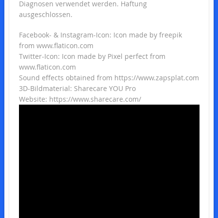
Diagnosen verwendet werden. Haftung
ausgeschlossen.
Facebook- & Instagram-Icon: Icon made by freepik
from www.flaticon.com
Twitter-Icon: Icon made by Pixel perfect from
www.flaticon.com
Sound effects obtained from https://www.zapsplat.com
3D-Bildmaterial: Sharecare YOU Pro
Website: https://www.sharecare.com/