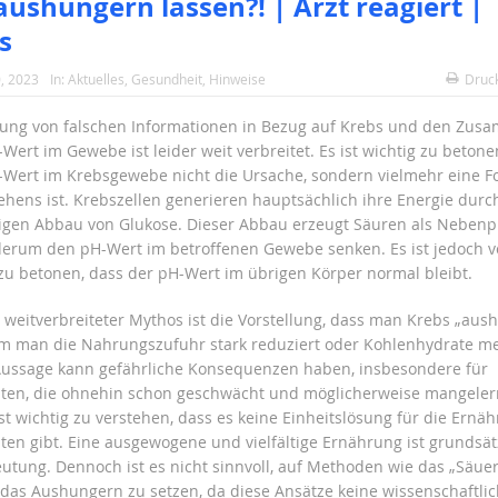
aushungern lassen?! | Arzt reagiert |
s
, 2023
In:
Aktuelles
,
Gesundheit
,
Hinweise
Druc
tung von falschen Informationen in Bezug auf Krebs und den Zu
ert im Gewebe ist leider weit verbreitet. Es ist wichtig zu betone
-Wert im Krebsgewebe nicht die Ursache, sondern vielmehr eine F
hens ist. Krebszellen generieren hauptsächlich ihre Energie durc
igen Abbau von Glukose. Dieser Abbau erzeugt Säuren als Nebenp
erum den pH-Wert im betroffenen Gewebe senken. Es ist jedoch v
u betonen, dass der pH-Wert im übrigen Körper normal bleibt.
r weitverbreiteter Mythos ist die Vorstellung, dass man Krebs „aus
m man die Nahrungszufuhr stark reduziert oder Kohlenhydrate me
ussage kann gefährliche Konsequenzen haben, insbesondere für
ten, die ohnehin schon geschwächt und möglicherweise mangelern
st wichtig zu verstehen, dass es keine Einheitslösung für die Ernä
ten gibt. Eine ausgewogene und vielfältige Ernährung ist grundsät
utung. Dennoch ist es nicht sinnvoll, auf Methoden wie das „Säue
 das Aushungern zu setzen, da diese Ansätze keine wissenschaftli