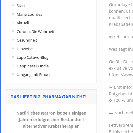
Grundlage h
Start
können. Es 
Maria Lourdes
qualifizier
Aktuell
Krebspatien
Corona: Die Wahrheit
#krebs #rea
Gesundheit
Hinweise
Was sagt Ih
Lupo Cattivo-Blog
Gefällt Dir
Happiness Bundle
exklusive Vo
Umgang mit Frauen
https://ww
⏩ Erst info
Ratgeber ht
DAS LIEBT BIG-PHARMA GAR NICHT!
❎ 100 % una
▬ Noch m
Natürliches Natron ist seit einigen
Jahren erfolgreicher Bestandteil
Fettverbren
alternativer Krebstherapien
Erfolgreich