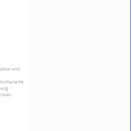
rmation und
 Rücksprache
gung
gnosen