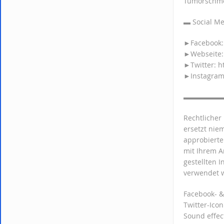
Tumorschmer
▬ Socia
►Facebook: 
►Webseite: 
►Twitter: ht
►Instagram:
▬▬▬▬▬
Rechtlicher
ersetzt nie
approbierte
mit Ihrem A
gestellten 
verwendet 
Facebook- &
Twitter-Ico
Sound effec