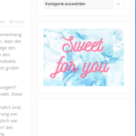
Kategorien
ken
Email
sammenhang
n, dass der
olge des
h den
rodukte,
on großer
hungern“
idet. Diese
ährt sind.
hrung von
zlich von
rn“ des
che