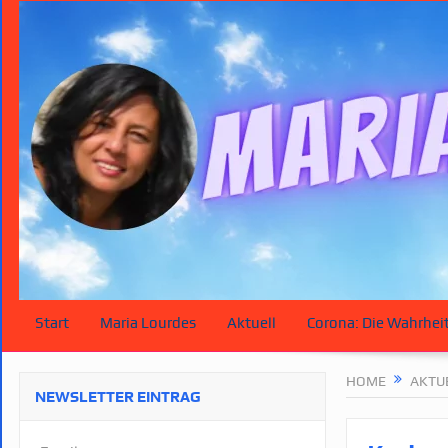
Start
Maria Lourdes
Aktuell
Corona: Die Wahrhei
HOME
AKTU
NEWSLETTER EINTRAG