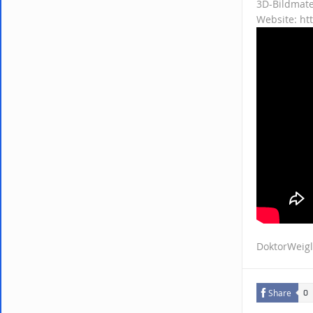
3D-Bildmate
Website: ht
DoktorWeigl
Share
0