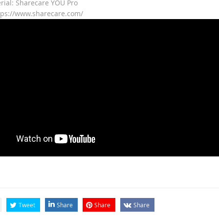
rial: Sharecare YOU Pro
tps://www.sharecare.com/
Tweet
Share
Share
Share