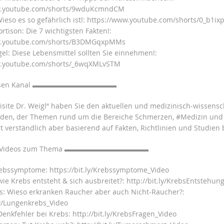
w.youtube.com/shorts/9wduKcmndCM
Wieso es so gefährlich ist!: https://www.youtube.com/shorts/0_b1i
ortison: Die 7 wichtigsten Fakten!:
w.youtube.com/shorts/B3DMGqxpMMs
l: Diese Lebensmittel sollten Sie einnehmen!:
w.youtube.com/shorts/_6wqXMLvSTM
iesen Kanal ▬▬▬▬▬▬▬▬▬▬▬▬
Visite Dr. Weigl“ haben Sie den aktuellen und medizinisch-wissensc
nden, der Themen rund um die Bereiche Schmerzen, #Medizin und
 verständlich aber basierend auf Fakten, Richtlinien und Studien 
e Videos zum Thema ▬▬▬▬▬▬▬▬▬▬▬▬
ebssymptome: https://bit.ly/Krebssymptome_Video
ie Krebs entsteht & sich ausbreitet?: http://bit.ly/KrebsEntstehun
: Wieso erkranken Raucher aber auch Nicht-Raucher?:
.ly/Lungenkrebs_Video
Denkfehler bei Krebs: http://bit.ly/KrebsFragen_Video