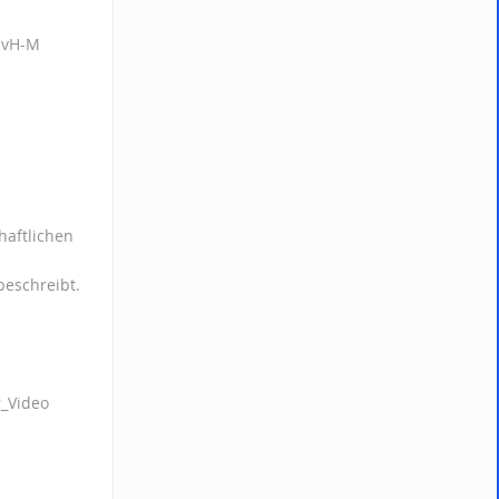
xpvH-M
haftlichen
beschreibt.
g_Video