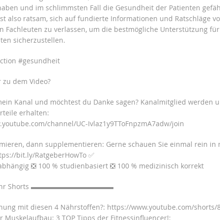
aben und im schlimmsten Fall die Gesundheit der Patienten gefä
ist also ratsam, sich auf fundierte Informationen und Ratschläge v
ten Fachleuten zu verlassen, um die bestmögliche Unterstützung für
ten sicherzustellen.
ction #gesundheit
r zu dem Video?
 mein Kanal und möchtest du Danke sagen? Kanalmitglied werden 
rteile erhalten:
w.youtube.com/channel/UC-Ivlaz1y9TToFnpzmA7adw/join
rmieren, dann supplementieren: Gerne schauen Sie einmal rein in
tps://bit.ly/RatgeberHowTo ✅
bhängig ❎ 100 % studienbasiert ❎ 100 % medizinisch korrekt
ehr Shorts ▬▬▬▬▬▬▬▬▬▬▬▬
nung mit diesen 4 Nährstoffen?: https://www.youtube.com/shorts/
er Muskelaufbau: 3 TOP Tipps der Fitnessinfluencer!: