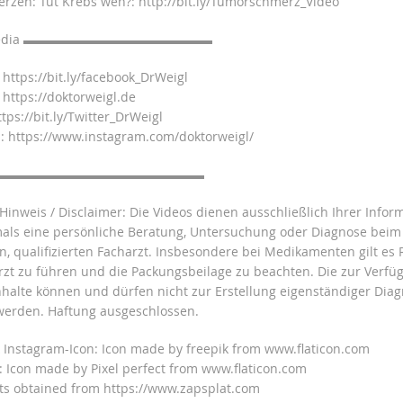
zen: Tut Krebs weh?: http://bit.ly/Tumorschmerz_Video
l Media ▬▬▬▬▬▬▬▬▬▬▬▬▬▬▬
https://bit.ly/facebook_DrWeigl
https://doktorweigl.de
tps://bit.ly/Twitter_DrWeigl
 https://www.instagram.com/doktorweigl/
▬▬▬▬▬▬▬▬▬▬▬▬▬▬▬▬▬
 Hinweis / Disclaimer: Die Videos dienen ausschließlich Ihrer Info
mals eine persönliche Beratung, Untersuchung oder Diagnose beim
n, qualifizierten Facharzt. Insbesondere bei Medikamenten gilt es
rzt zu führen und die Packungsbeilage zu beachten. Die zur Verfü
Inhalte können und dürfen nicht zur Erstellung eigenständiger Dia
werden. Haftung ausgeschlossen.
 Instagram-Icon: Icon made by freepik from www.flaticon.com
n: Icon made by Pixel perfect from www.flaticon.com
ts obtained from https://www.zapsplat.com