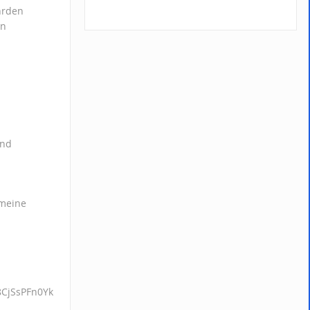
hrden
on
und
 meine
8CjSsPFn0Yk