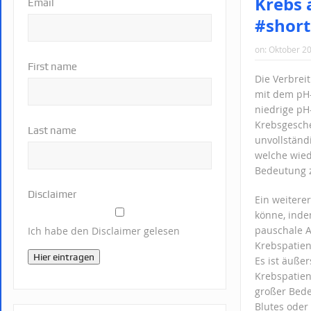
Krebs 
Email
#short
on:
Oktober 20
First name
Die Verbrei
mit dem pH-W
niedrige pH
Krebsgesche
Last name
unvollständ
welche wied
Bedeutung z
Disclaimer
Ein weitere
könne, inde
pauschale A
Ich habe den Disclaimer gelesen
Krebspatien
Hier eintragen
Es ist äußer
Krebspatien
großer Bede
Blutes oder