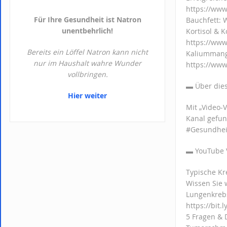
https://ww
Für Ihre Gesundheit ist Natron
Bauchfett: 
unentbehrlich!
Kortisol & K
https://ww
Bereits ein Löffel Natron kann nicht
Kaliummange
nur im Haushalt wahre Wunder
https://ww
vollbringen.
▬ Über d
Hier weiter
Mit „Video-
Kanal gefu
#Gesundheit
▬ YouTub
Typische Kr
Wissen Sie w
Lungenkrebs
https://bit
5 Fragen & 