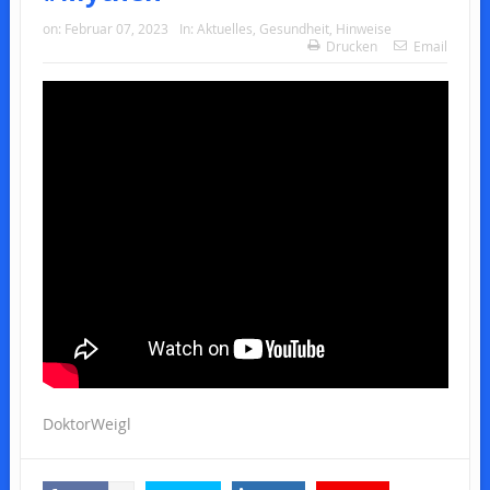
on:
Februar 07, 2023
In:
Aktuelles
,
Gesundheit
,
Hinweise
Drucken
Email
DoktorWeigl