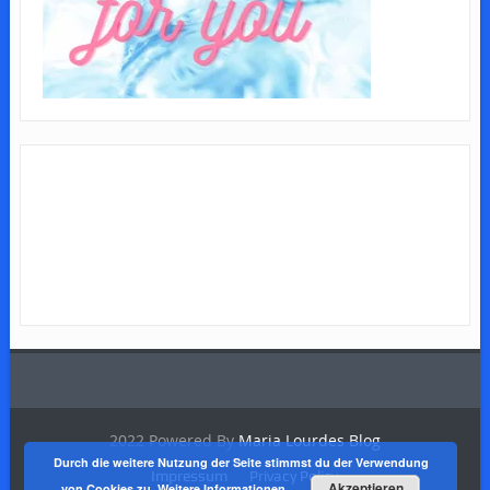
2022 Powered By
Maria Lourdes Blog
Durch die weitere Nutzung der Seite stimmst du der Verwendung
Impressum
Privacy Policy
Akzeptieren
von Cookies zu.
Weitere Informationen