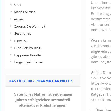
Unser Immun
Start
Krankheitse
Maria Lourdes
Ernährung v
bestimmtes 
Aktuell
Aber unser 
Corona: Die Wahrheit
Immunzellen
Gesundheit
Woran kann 
Hinweise
Z.B. kommt 
Lupo Cattivo-Blog
abgewehrt 
Happiness Bundle
gibt es abe
Immunsyste
Umgang mit Frauen
Gefällt Dir
exklusive Vo
DAS LIEBT BIG-PHARMA GAR NICHT!
https://ww
⏩ Erst info
Natürliches Natron ist seit einigen
Ratgeber ht
Jahren erfolgreicher Bestandteil
❎ 100 % una
alternativer Krebstherapien
▬ Über d