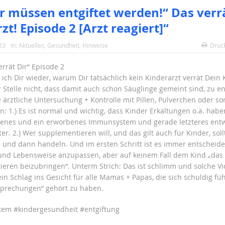
r müssen entgiftet werden!“ Das verrä
zt! Episode 2 [Arzt reagiert]“
23
In:
Aktuelles
,
Gesundheit
,
Hinweise
Druc
errät Dir“ Episode 2
e ich Dir wieder, warum Dir tatsächlich kein Kinderarzt verrät Dein 
r Stelle nicht, dass damit auch schon Säuglinge gemeint sind, zu e
 ärztliche Untersuchung + Kontrolle mit Pillen, Pulverchen oder so
n: 1.) Es ist normal und wichtig, dass Kinder Erkältungen o.ä. haben
enes und ein erworbenes Immunsystem und gerade letzteres entwi
er. 2.) Wer supplementieren will, und das gilt auch für Kinder, sol
 und dann handeln. Und im ersten Schritt ist es immer entscheide
nd Lebensweise anzupassen, aber auf keinem Fall dem Kind „das
eren beizubringen“. Unterm Strich: Das ist schlimm und solche Vi
n Schlag ins Gesicht für alle Mamas + Papas, die sich schuldig füh
sprechungen“ gehört zu haben.
em #kindergesundheit #entgiftung