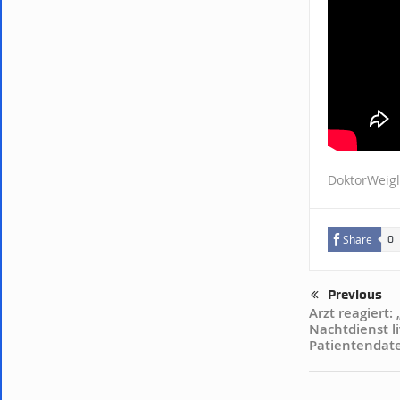
DoktorWeigl
Share
0
Previous
Arzt reagiert:
Nachtdienst li
Patientendat