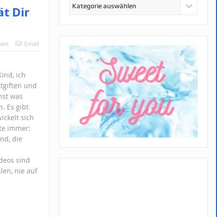
Kategorien
t Dir
ken
Email
Kind, ich
ntgiften und
nst was
. Es gibt
ckelt sich
lte immer:
nd, die
deos sind
len, nie auf