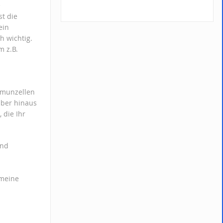
e
t die
ein
h wichtig.
 z.B.
Immunzellen
ber hinaus
 die Ihr
und
 meine