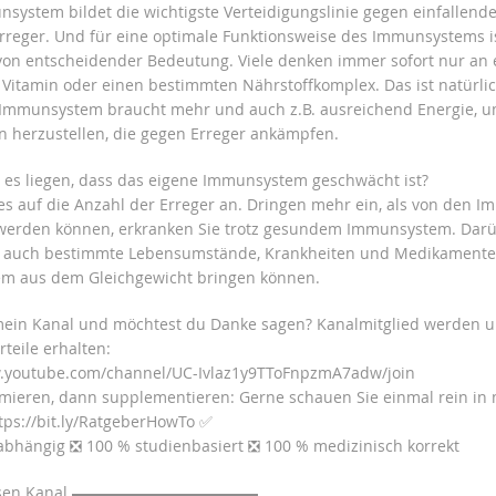
system bildet die wichtigste Verteidigungslinie gegen einfallend
rreger. Und für eine optimale Funktionsweise des Immunsystems is
on entscheidender Bedeutung. Viele denken immer sofort nur an 
Vitamin oder einen bestimmten Nährstoffkomplex. Das ist natürlic
Immunsystem braucht mehr und auch z.B. ausreichend Energie, um
 herzustellen, die gegen Erreger ankämpfen.
es liegen, dass das eigene Immunsystem geschwächt ist?
es auf die Anzahl der Erreger an. Dringen mehr ein, als von den 
werden können, erkranken Sie trotz gesundem Immunsystem. Darü
r auch bestimmte Lebensumstände, Krankheiten und Medikamente,
m aus dem Gleichgewicht bringen können.
 mein Kanal und möchtest du Danke sagen? Kanalmitglied werden 
rteile erhalten:
w.youtube.com/channel/UC-Ivlaz1y9TToFnpzmA7adw/join
rmieren, dann supplementieren: Gerne schauen Sie einmal rein in
tps://bit.ly/RatgeberHowTo ✅
bhängig ❎ 100 % studienbasiert ❎ 100 % medizinisch korrekt
iesen Kanal ▬▬▬▬▬▬▬▬▬▬▬▬