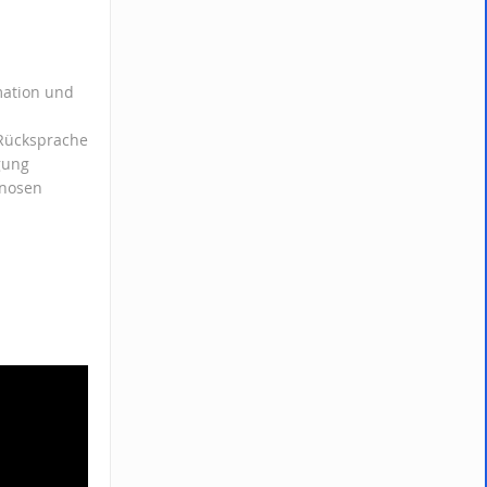
rmation und
 Rücksprache
gung
gnosen