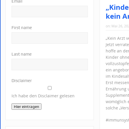
Email
„Kinde
kein Ar
on:
Mai 26, 20
First name
„Kein Arzt v
Jetzt verrat
hoffe an de
Last name
Kinder ohne
vollzustopfe
ein angebor
im Kindesalt
Disclaimer
Erst messen
Ernährung u
Supplementi
Ich habe den Disclaimer gelesen
womöglich ei
Hier eintragen
solche „Ver
#immunsyst