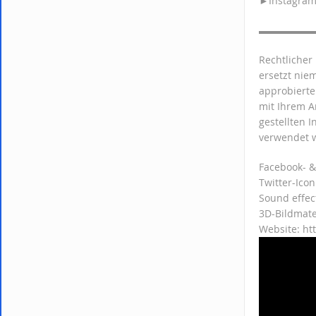
►Instagram:
▬▬▬▬▬
Rechtlicher
ersetzt nie
approbierte
mit Ihrem A
gestellten 
verwendet 
Facebook- &
Twitter-Ico
Sound effec
3D-Bildmate
Website: ht