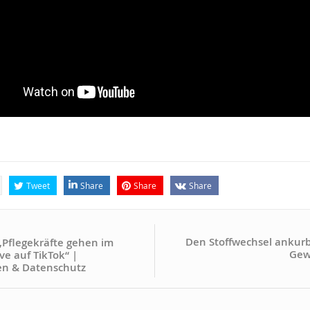
Tweet
Share
Share
Share
Den Stoffwechsel ankur
 „Pflegekräfte gehen im
Gewi
ve auf TikTok“ |
en & Datenschutz