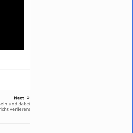
Next
beln und dabei
cht verlieren!