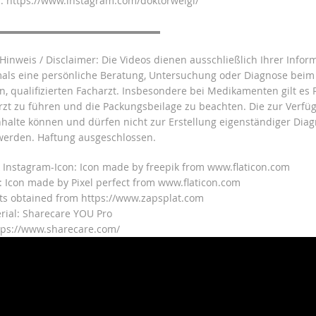
 https://www.instagram.com/doktorweigl/
▬▬▬▬▬▬▬▬▬▬▬▬▬▬▬▬▬
 Hinweis / Disclaimer: Die Videos dienen ausschließlich Ihrer Info
mals eine persönliche Beratung, Untersuchung oder Diagnose beim
n, qualifizierten Facharzt. Insbesondere bei Medikamenten gilt es
rzt zu führen und die Packungsbeilage zu beachten. Die zur Verfü
Inhalte können und dürfen nicht zur Erstellung eigenständiger Dia
werden. Haftung ausgeschlossen.
 Instagram-Icon: Icon made by freepik from www.flaticon.com
n: Icon made by Pixel perfect from www.flaticon.com
ts obtained from https://www.zapsplat.com
rial: Sharecare YOU Pro
tps://www.sharecare.com/