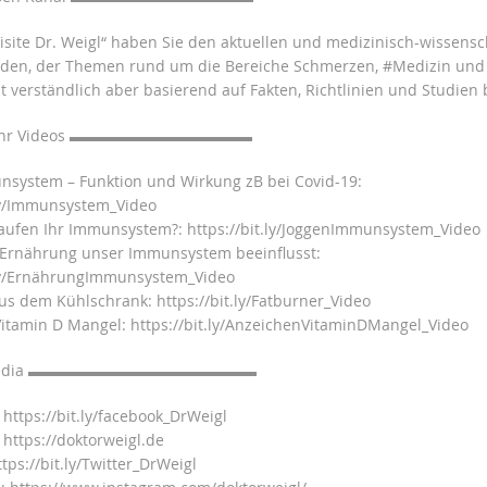
Visite Dr. Weigl“ haben Sie den aktuellen und medizinisch-wissensc
nden, der Themen rund um die Bereiche Schmerzen, #Medizin und
 verständlich aber basierend auf Fakten, Richtlinien und Studien 
ehr Videos ▬▬▬▬▬▬▬▬▬▬▬▬
system – Funktion und Wirkung zB bei Covid-19:
.ly/Immunsystem_Video
Laufen Ihr Immunsystem?: https://bit.ly/JoggenImmunsystem_Video
 Ernährung unser Immunsystem beeinflusst:
.ly/ErnährungImmunsystem_Video
us dem Kühlschrank: https://bit.ly/Fatburner_Video
itamin D Mangel: https://bit.ly/AnzeichenVitaminDMangel_Video
l Media ▬▬▬▬▬▬▬▬▬▬▬▬▬▬▬
https://bit.ly/facebook_DrWeigl
https://doktorweigl.de
tps://bit.ly/Twitter_DrWeigl