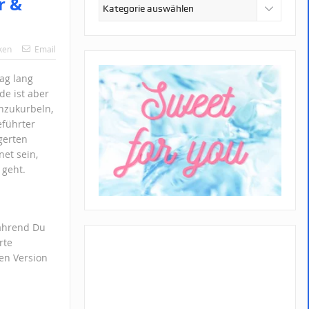
r &
Kategorien
ken
Email
Tag lang
de ist aber
anzukurbeln,
eführter
gerten
net sein,
 geht.
während Du
rte
en Version