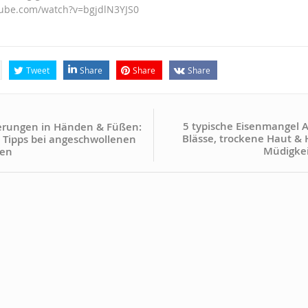
tube.com/watch?v=bgjdlN3YJS0
Tweet
Share
Share
Share
5 typische Eisenmangel 
erungen in Händen & Füßen:
Blässe, trockene Haut & H
 Tipps bei angeschwollenen
Müdigkei
nen