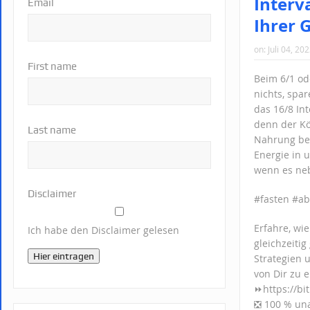
Interv
Email
Ihrer 
on:
Juli 04, 20
First name
Beim 6/1 ode
nichts, spar
das 16/8 Int
denn der Kö
Last name
Nahrung bek
Energie in 
wenn es neb
Disclaimer
#fasten #ab
Erfahre, wi
Ich habe den Disclaimer gelesen
gleichzeiti
Hier eintragen
Strategien 
von Dir zu e
⏩https://bi
❎ 100 % una