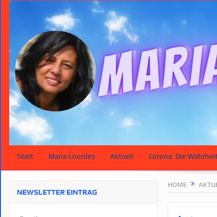
Start
Maria Lourdes
Aktuell
Corona: Die Wahrhei
HOME
AKTU
NEWSLETTER EINTRAG