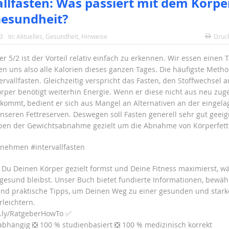
allfasten: Was passiert mit dem Körpe
Gesundheit?
23
In:
Aktuelles
,
Gesundheit
,
Hinweise
Druc
r 5/2 ist der Vorteil relativ einfach zu erkennen. Wir essen einen 
en uns also alle Kalorien dieses ganzen Tages. Die häufigste Metho
ervallfasten. Gleichzeitig verspricht das Fasten, den Stoffwechsel 
rper benötigt weiterhin Energie. Wenn er diese nicht aus neu zug
ommt, bedient er sich aus Mangel an Alternativen an der eingela
unseren Fettreserven. Deswegen soll Fasten generell sehr gut geeig
en der Gewichtsabnahme gezielt um die Abnahme von Körperfett
nehmen #intervallfasten
e Du Deinen Körper gezielt formst und Deine Fitness maximierst, 
g gesund bleibst. Unser Buch bietet fundierte Informationen, bewäh
und praktische Tipps, um Deinen Weg zu einer gesunden und stark
rleichtern.
t.ly/RatgeberHowTo ✅
bhängig ❎ 100 % studienbasiert ❎ 100 % medizinisch korrekt