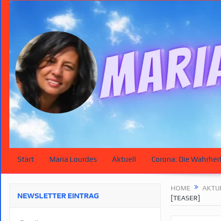
Start
Maria Lourdes
Aktuell
Corona: Die Wahrhei
HOME
AKTU
NEWSLETTER EINTRAG
[TEASER]