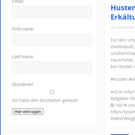
Email
Husten
Erkält
on:
Dezember 
First name
Für den Umg
Zwiebelsaft
unüberschau
Last name
Hausmittel,
bei Husten 
#husten #er
Disclaimer
⏩Erst infor
Ratgeber ht
Ich habe den Disclaimer gelesen
❎ 100 % una
https://you
Hier eintragen
DoktorWeigl