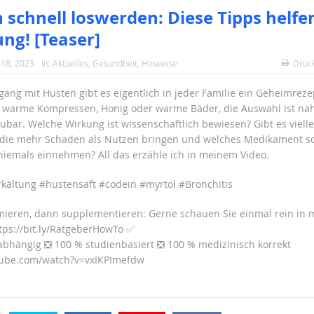
 schnell loswerden: Diese Tipps helfe
ung! [Teaser]
18, 2023
In:
Aktuelles
,
Gesundheit
,
Hinweise
Druc
ang mit Husten gibt es eigentlich in jeder Familie ein Geheimreze
, warme Kompressen, Honig oder warme Bäder, die Auswahl ist na
bar. Welche Wirkung ist wissenschaftlich bewiesen? Gibt es vielle
 die mehr Schaden als Nutzen bringen und welches Medikament sol
niemals einnehmen? All das erzähle ich in meinem Video.
kältung #hustensaft #codein #myrtol #Bronchitis
mieren, dann supplementieren: Gerne schauen Sie einmal rein in 
tps://bit.ly/RatgeberHowTo ✅
bhängig ❎ 100 % studienbasiert ❎ 100 % medizinisch korrekt
tube.com/watch?v=vxIKPImefdw