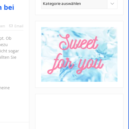
Kategorien
n bei
ken
Email
pt. Ob
hezu
icht sogar
lten Sie
meine