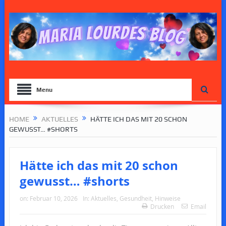
Menu
HOME
AKTUELLES
HÄTTE ICH DAS MIT 20 SCHON
GEWUSST… #SHORTS
Hätte ich das mit 20 schon
gewusst… #shorts
on:
Februar 10, 2026
In:
Aktuelles
,
Gesundheit
,
Hinweise
Drucken
Email