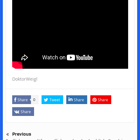
DoktorWeigl
Share
Tweet
Share
Share
0
Share
Previous