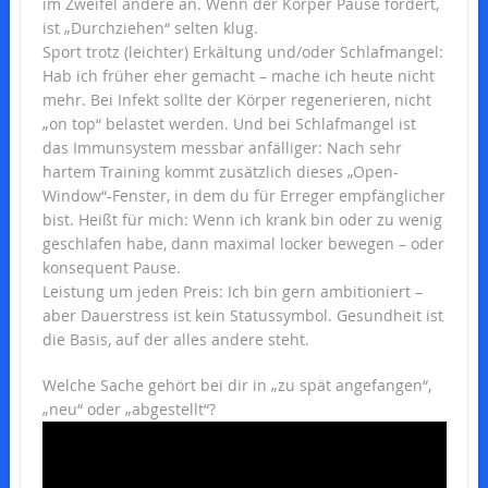
im Zweifel andere an. Wenn der Körper Pause fordert,
ist „Durchziehen“ selten klug.
Sport trotz (leichter) Erkältung und/oder Schlafmangel:
Hab ich früher eher gemacht – mache ich heute nicht
mehr. Bei Infekt sollte der Körper regenerieren, nicht
„on top“ belastet werden. Und bei Schlafmangel ist
das Immunsystem messbar anfälliger: Nach sehr
hartem Training kommt zusätzlich dieses „Open-
Window“-Fenster, in dem du für Erreger empfänglicher
bist. Heißt für mich: Wenn ich krank bin oder zu wenig
geschlafen habe, dann maximal locker bewegen – oder
konsequent Pause.
Leistung um jeden Preis: Ich bin gern ambitioniert –
aber Dauerstress ist kein Statussymbol. Gesundheit ist
die Basis, auf der alles andere steht.
Welche Sache gehört bei dir in „zu spät angefangen“,
„neu“ oder „abgestellt“?