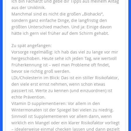
Ich bin Facharzt und gebe dir Tipps aus meinem Alltag
aus der Uniklinik.
Manchmal sind es nicht die großen „Biohacks“,
sondern ganz einfache Dinge, die langfristig den
größten Unterschied machen. Und ja: Einige davon
hätte ich gern viel früher auf dem Schirm gehabt.
Zu spät angefangen:
Vorsorge regelmäßig: Ich hab das viel zu lange vor mir
hergeschoben. Heute sehe ich jeden Tag, wie wertvoll
Früherkennung ist – weil man Probleme oft findet,
bevor sie richtig groß werden.
LDL/Cholesterin im Blick: Das ist ein stiller Risikofaktor,
den viele erst ernst nehmen, wenn schon etwas
passiert ist. Werte zu kennen (und einzuordnen) ist
echte Prävention.
Vitamin D supplementieren: Vor allem in den
Wintermonaten ist der Spiegel bei vielen zu niedrig.
Sinnvoll ist Supplementieren vor allem dann, wenn
wirklich ein Mangel oder ein klarer Risikofaktor vorliegt
– idealerweise einmal checken lassen und dann gezielt