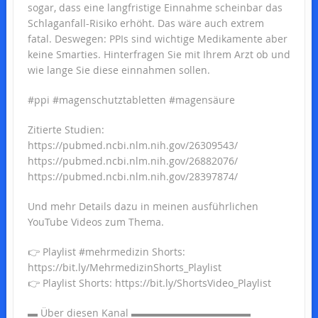
sogar, dass eine langfristige Einnahme scheinbar das
Schlaganfall-Risiko erhöht. Das wäre auch extrem
fatal. Deswegen: PPIs sind wichtige Medikamente aber
keine Smarties. Hinterfragen Sie mit Ihrem Arzt ob und
wie lange Sie diese einnahmen sollen.
#ppi #magenschutztabletten #magensäure
Zitierte Studien:
https://pubmed.ncbi.nlm.nih.gov/26309543/
https://pubmed.ncbi.nlm.nih.gov/26882076/
https://pubmed.ncbi.nlm.nih.gov/28397874/
Und mehr Details dazu in meinen ausführlichen
YouTube Videos zum Thema.
👉 Playlist #mehrmedizin Shorts:
https://bit.ly/MehrmedizinShorts_Playlist
👉 Playlist Shorts: https://bit.ly/ShortsVideo_Playlist
▬ Über diesen Kanal ▬▬▬▬▬▬▬▬▬▬▬▬