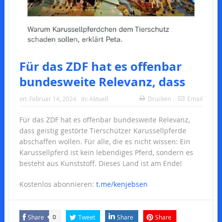
Für das ZDF hat es offenbar
bundesweite Relevanz, dass
on:
Februar 14, 2024
In:
Aktuell
Drucken
Email
Für das ZDF hat es offenbar bundesweite Relevanz,
dass geistig gestörte Tierschützer Karussellpferde
abschaffen wollen. Für alle, die es nicht wissen: Ein
Karussellpferd ist kein lebendiges Pferd, sondern es
besteht aus Kunststoff. Dieses Land ist am Ende!
Kostenlos abonnieren:
t.me/kenjebsen
Share
Tweet
Share
Share
0