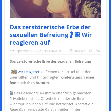
Das zerstörerische Erbe der
sexuellen Befreiung🤰🏼 Wir
reagieren auf
on:
September 25, 2023
In:
Hinweise
Drucken
Email
Das zerstörerische Erbe der sexuellen Befreiung
🤰🏼
Wir reagieren
auf einen taz-Artikel über den
unerfüllten und hinterfragten
Kinderwunsch einer
feministischen Autorin
.
➡️
Das Besondere an ihrem öffentlich gemachten
Privatleben ist die Offenheit, mit der sie ihre
widersprüchlichen Gefühle betrachtet. Anstatt die
Reue über verpasste Gelegenheiten hinter