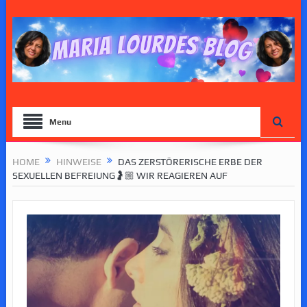
Menu
HOME
HINWEISE
DAS ZERSTÖRERISCHE ERBE DER
SEXUELLEN BEFREIUNG🤰🏼 WIR REAGIEREN AUF