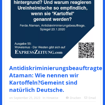
Antidiskriminierungsbeauftragte
Ataman: Wie nennen wir
Kartoffeln?Gemeint sind
natürlich Deutsche.
on:
September 25, 2023
In:
Hinweise
Drucken
Email