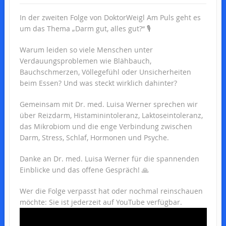
In der zweiten Folge von DoktorWeigl Am Puls geht es
um das Thema „Darm gut, alles gut?“ 🎙️
Warum leiden so viele Menschen unter
Verdauungsproblemen wie Blähbauch,
Bauchschmerzen, Völlegefühl oder Unsicherheiten
beim Essen? Und was steckt wirklich dahinter?
Gemeinsam mit Dr. med. Luisa Werner sprechen wir
über Reizdarm, Histaminintoleranz, Laktoseintoleranz,
das Mikrobiom und die enge Verbindung zwischen
Darm, Stress, Schlaf, Hormonen und Psyche.
Danke an Dr. med. Luisa Werner für die spannenden
Einblicke und das offene Gespräch! 🙏
Wer die Folge verpasst hat oder nochmal reinschauen
möchte: Sie ist jederzeit auf YouTube verfügbar.