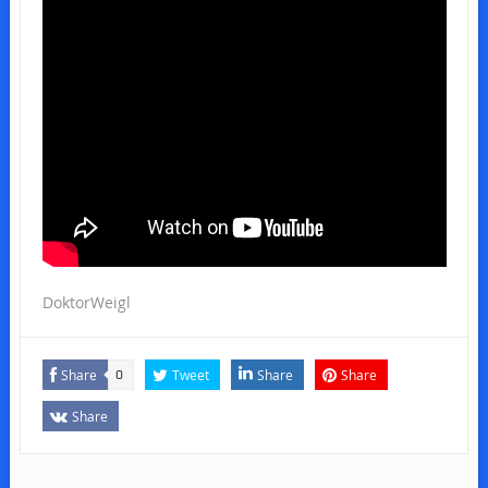
DoktorWeigl
Share
Tweet
Share
Share
0
Share