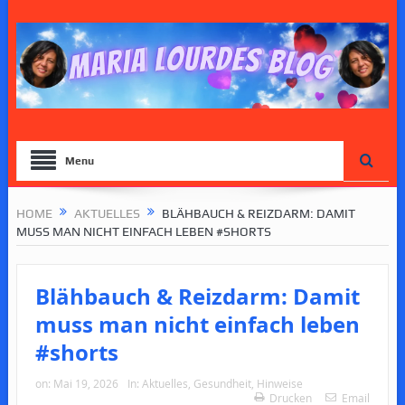
Menu
HOME
AKTUELLES
BLÄHBAUCH & REIZDARM: DAMIT
MUSS MAN NICHT EINFACH LEBEN #SHORTS
Blähbauch & Reizdarm: Damit
muss man nicht einfach leben
#shorts
on:
Mai 19, 2026
In:
Aktuelles
,
Gesundheit
,
Hinweise
Drucken
Email