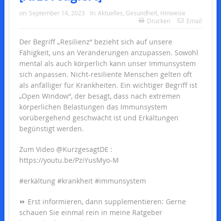
on:
September 14, 2023
In:
Aktuelles
,
Gesundheit
,
Hinweise
Drucken
Email
Der Begriff „Resilienz“ bezieht sich auf unsere
Fähigkeit, uns an Veränderungen anzupassen. Sowohl
mental als auch körperlich kann unser Immunsystem
sich anpassen. Nicht-resiliente Menschen gelten oft
als anfälliger für Krankheiten. Ein wichtiger Begriff ist
„Open Window“, der besagt, dass nach extremen
körperlichen Belastungen das Immunsystem
vorübergehend geschwächt ist und Erkältungen
begünstigt werden.
Zum Video @KurzgesagtDE :
https://youtu.be/PziYusMyo-M
#erkältung #krankheit #immunsystem
⏩ Erst informieren, dann supplementieren: Gerne
schauen Sie einmal rein in meine Ratgeber