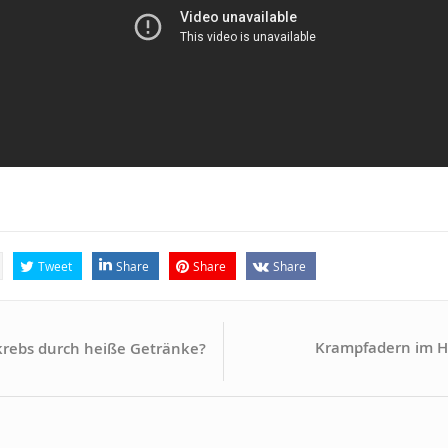
Tweet
Share
Share
Share
Krampfadern im H
krebs durch heiße Getränke?