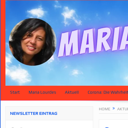
Start
Maria Lourdes
Aktuell
Corona: Die Wahrhei
HOME
AKTU
NEWSLETTER EINTRAG