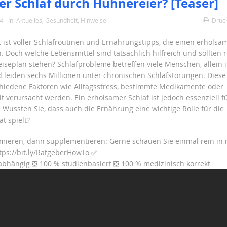
er Schlaf durch Hühnereier? [Teaser]
24
In:
Aktuelles
,
Gesundheit
,
Hinweise
Druc
t ist voller Schlafroutinen und Ernährungstipps, die einen erholsa
. Doch welche Lebensmittel sind tatsächlich hilfreich und sollten
iseplan stehen? Schlafprobleme betreffen viele Menschen, allein 
 leiden sechs Millionen unter chronischen Schlafstörungen. Dies
hiedene Faktoren wie Alltagsstress, bestimmte Medikamente oder
t verursacht werden. Ein erholsamer Schlaf ist jedoch essenziell f
 Wussten Sie, dass auch die Ernährung eine wichtige Rolle für die
ät spielt?
rmieren, dann supplementieren: Gerne schauen Sie einmal rein in
tps://bit.ly/RatgeberHowTo ✅
bhängig ❎ 100 % studienbasiert ❎ 100 % medizinisch korrekt