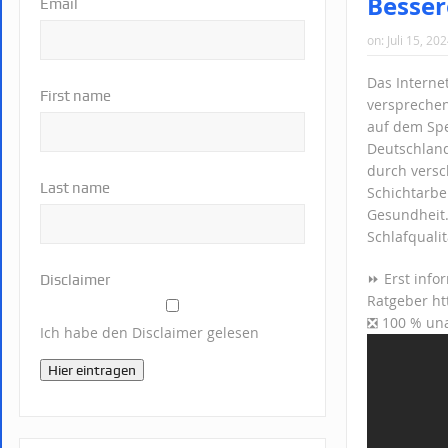
Besser
Email
on:
Juli 15, 20
Das Interne
First name
versprechen
auf dem Spe
Deutschland
durch versc
Last name
Schichtarbei
Gesundheit.
Schlafqualit
⏩ Erst info
Disclaimer
Ratgeber ht
❎ 100 % una
Ich habe den Disclaimer gelesen
Hier eintragen