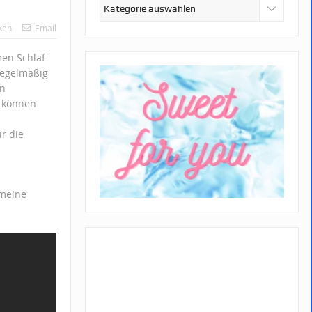
Kategorien
ken
Email
men Schlaf
 regelmäßig
in
e können
ür die
 meine