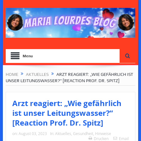
Menu
HOME
AKTUELLES
ARZT REAGIERT: „WIE GEFÄHRLICH IST
UNSER LEITUNGSWASSER?“ [REACTION PROF. DR. SPITZ]
Arzt reagiert: „Wie gefährlich
ist unser Leitungswasser?“
[Reaction Prof. Dr. Spitz]
on:
August 03, 2023
In:
Aktuelles
,
Gesundheit
,
Hinweise
Drucken
Email