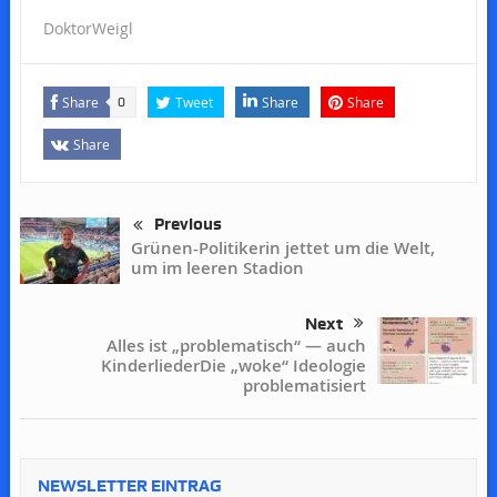
DoktorWeigl
Share
Tweet
Share
Share
0
Share
Previous
Grünen-Politikerin jettet um die Welt,
um im leeren Stadion
Next
Alles ist „problematisch“ — auch
KinderliederDie „woke“ Ideologie
problematisiert
NEWSLETTER EINTRAG