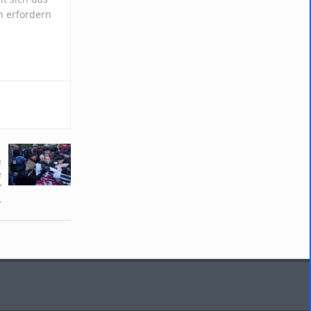
n erfordern
e
e
r
,