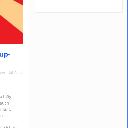
up-
ken
Email
chlägt,
 auch
fällt.
n.
it sich das