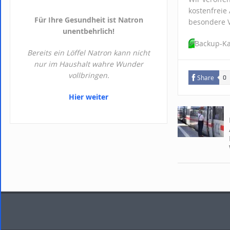
kostenfreie
Für Ihre Gesundheit ist Natron
besondere 
unentbehrlich!
✅
Backup-Ka
Bereits ein Löffel Natron kann nicht
nur im Haushalt wahre Wunder
vollbringen.
Share
0
Hier weiter