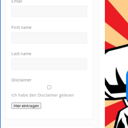
Email
First name
Last name
Disclaimer
Ich habe den Disclaimer gelesen
Hier eintragen