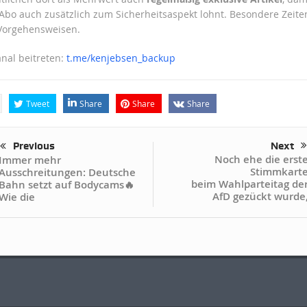
 Abo auch zusätzlich zum Sicherheitsaspekt lohnt. Besondere Zeite
Vorgehensweisen.
nal beitreten:
t.me/kenjebsen_backup
Tweet
Share
Share
Share
Previous
Next
Noch ehe die erst
Immer mehr
Stimmkart
Ausschreitungen: Deutsche
beim Wahlparteitag de
Bahn setzt auf Bodycams🔥
AfD gezückt wurde
Wie die