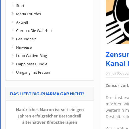
Start
Maria Lourdes
Aktuell
Corona: Die Wahrheit
Gesundheit
Hinweise
Zensur
Lupo Cattivo-Blog
Kanal 
Happiness Bundle
Umgang mit Frauen
on:
Juli 05, 20
Zensur vorb
DAS LIEBT BIG-PHARMA GAR NICHT!
Da – insbes
möchten wir
Natürliches Natron ist seit einigen
weiterhin mi
Jahren erfolgreicher Bestandteil
Deshalb rat
alternativer Krebstherapien
Wir veröffe