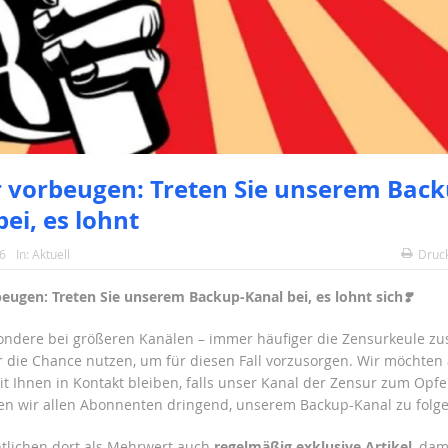
 vorbeugen: Treten Sie unserem Back
bei, es lohnt
26
In:
Aktuell
Druc
eugen: Treten Sie unserem Backup-Kanal bei, es lohnt sich
❣️
ondere bei größeren Kanälen – immer häufiger die Zensurkeule zus
 die Chance nutzen, um für diesen Fall vorzusorgen. Wir möchten
t Ihnen in Kontakt bleiben, falls unser Kanal der Zensur zum Opfer 
en wir allen Abonnenten dringend, unserem Backup-Kanal zu folge
ntlichen dort als Mehrwert auch
regelmäßig exklusive Artikel
, dam