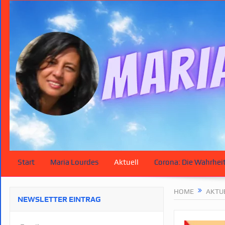
Start
Maria Lourdes
Aktuell
Corona: Die Wahrhei
HOME
AKTU
NEWSLETTER EINTRAG