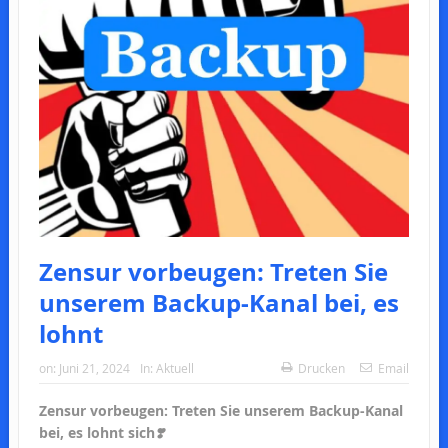
Zensur vorbeugen: Treten Sie
unserem Backup-Kanal bei, es
lohnt
on:
Juni 21, 2024
In:
Aktuell
Drucken
Email
Zensur vorbeugen: Treten Sie unserem Backup-Kanal
bei, es lohnt sich
❣️