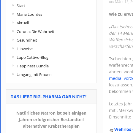
on:
März 15, 
Start
Wie zu erwa
Maria Lourdes
Aktuell
„
Das tschec
Corona: Die Wahrheit
der 14 Mens
Waffensiche
Gesundheit
verschärfen
Hinweise
Lupo Cattivo-Blog
Tschechien 
Waffenrecht
Happiness Bundle
ahnen, wohi
Umgang mit Frauen
medial vorz
loszulassen
bekommen 
DAS LIEBT BIG-PHARMA GAR NICHT!
Letztes Jah
mit „Merkwü
Natürliches Natron ist seit einigen
Einschnitte 
Jahren erfolgreicher Bestandteil
alternativer Krebstherapien
🦔
Wehrlos 