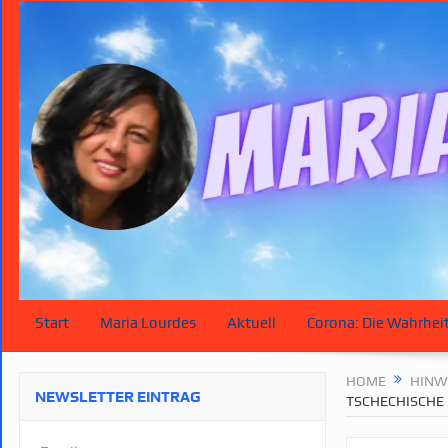
Start
Maria Lourdes
Aktuell
Corona: Die Wahrhei
HOME
HINW
NEWSLETTER EINTRAG
TSCHECHISCHE