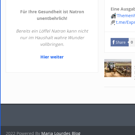
Eine Ausgab
Für Ihre Gesundheit ist Natron
📬
Themenh
unentbehrlich!
💬
t.me/Exp
Bereits ein Löffel Natron kann nicht
nur im Haushalt wahre Wunder
Share
0
vollbringen.
Hier weiter
2022 Powered By
Maria Lourdes Blog