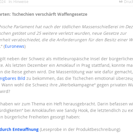
2024
In:
Hinweise
Druc
rten: Tschechien verschärft Waffengesetze
hische Parlament hat nach der tödlichen Massenschießerei im Dez
chen getötet und 25 weitere verletzt wurden, neue Gesetze zur
rheit verabschiedet, die die Anforderungen für den Besitz einer W
.
“ (
Euronews
)
gilt neben der Schweiz als mitteleuropäische Insel der bürgerliche
e. Als letzten Dezember ein Amoklauf in Prag stattfand, konnte m
n die Reise gehen wird. Die Massentötung war wie dafür gemacht,
eigbares Bild
zu bekommen, das die Tschechen emotional überzeug
. Wann wohl die Schweiz ihre „Werbekampagne“ gegen privaten Wa
wird?
r haben wir zum Thema ein Heft herausgebracht. Darin befassen w
rdigkeiten“ bei Amokläufen wie Sandy Hook, die letztendlich zu e
in bürgerliche Freiheiten gesorgt haben:
durch Entwaffnung
(Leseprobe in der Produktbeschreibung)