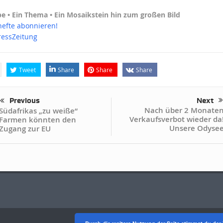
e • Ein Thema • Ein Mosaikstein hin zum großen Bild
efte abonnieren!
ressZeitung
Tweet
Share
Share
Share
Previous
Next
Nach über 2 Monate
Südafrikas „zu weiße“
Verkaufsverbot wieder da
Farmen könnten den
Unsere Odyse
Zugang zur EU