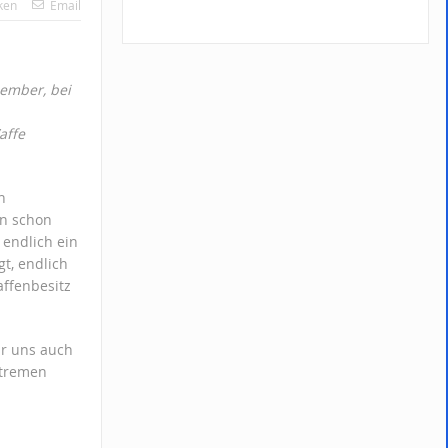
ken
Email
ember, bei
affe
n
an schon
 endlich ein
t, endlich
ffenbesitz
ir uns auch
xtremen