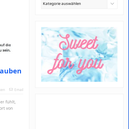
Kategorien
lauben
ken
Email
r fühlt,
ort von