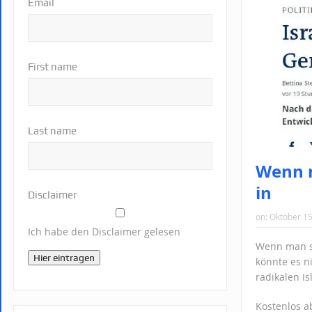
Email
First name
Last name
Wenn m
in
Disclaimer
on:
Oktober 15
Ich habe den Disclaimer gelesen
Wenn man si
Hier eintragen
könnte es n
radikalen I
Kostenlos 