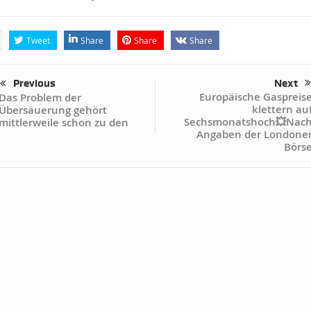
Tweet
Share
Share
Share
Previous
Next
Europäische Gaspreis
Das Problem der
klettern au
Übersäuerung gehört
Sechsmonatshoch💥Nac
mittlerweile schon zu den
Angaben der Londone
Börs