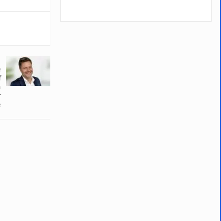
e
f
h
r
e