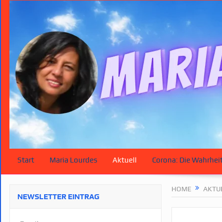
Start
Maria Lourdes
Aktuell
Corona: Die Wahrhei
HOME
AKTU
NEWSLETTER EINTRAG