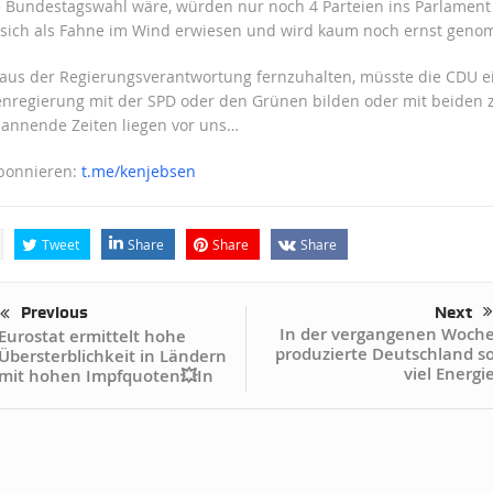
Bundestagswahl wäre, würden nur noch 4 Parteien ins Parlament 
 sich als Fahne im Wind erwiesen und wird kaum noch ernst gen
aus der Regierungsverantwortung fernzuhalten, müsste die CDU e
enregierung mit der SPD oder den Grünen bilden oder mit beide
pannende Zeiten liegen vor uns…
abonnieren:
t.me/kenjebsen
Tweet
Share
Share
Share
Previous
Next
In der vergangenen Woch
Eurostat ermittelt hohe
produzierte Deutschland s
Übersterblichkeit in Ländern
viel Energi
mit hohen Impfquoten💥In