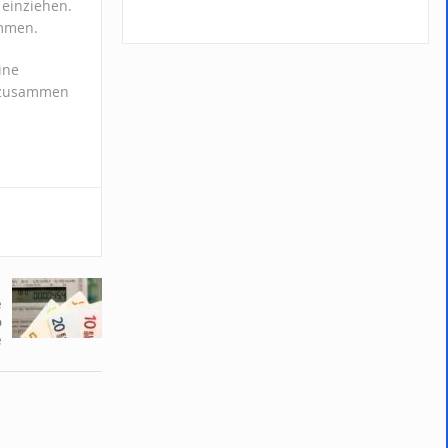
einziehen.
ommen.
ine
n zusammen
e
o
e