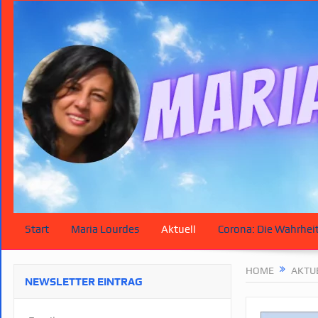
Start
Maria Lourdes
Aktuell
Corona: Die Wahrhei
HOME
AKTU
NEWSLETTER EINTRAG