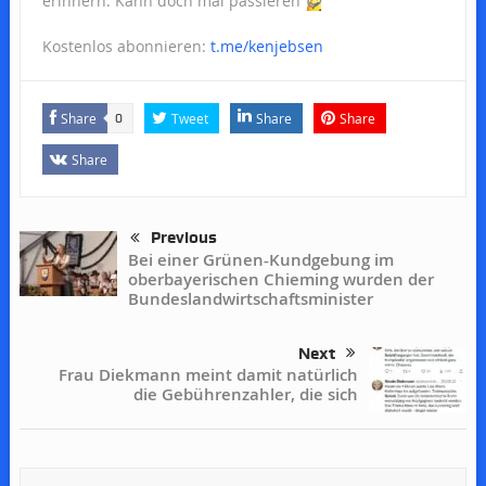
erinnern. Kann doch mal passieren
😉
Kostenlos abonnieren:
t.me/kenjebsen
Share
Tweet
Share
Share
0
Share
Previous
Bei einer Grünen-Kundgebung im
oberbayerischen Chieming wurden der
Bundeslandwirtschaftsminister
Next
Frau Diekmann meint damit natürlich
die Gebührenzahler, die sich