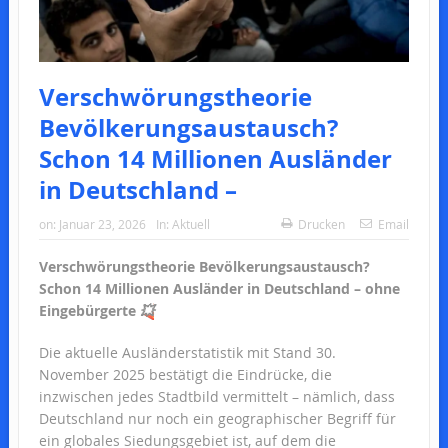
Verschwörungstheorie
Bevölkerungsaustausch?
Schon 14 Millionen Ausländer
in Deutschland –
on:
Januar 23, 2026
In:
Aktuell
Drucken
Email
Verschwörungstheorie Bevölkerungsaustausch?
Schon 14 Millionen Ausländer in Deutschland – ohne
Eingebürgerte
💥
Die aktuelle Ausländerstatistik mit Stand 30.
November 2025 bestätigt die Eindrücke, die
inzwischen jedes Stadtbild vermittelt – nämlich, dass
Deutschland nur noch ein geographischer Begriff für
ein globales Siedungsgebiet ist, auf dem die