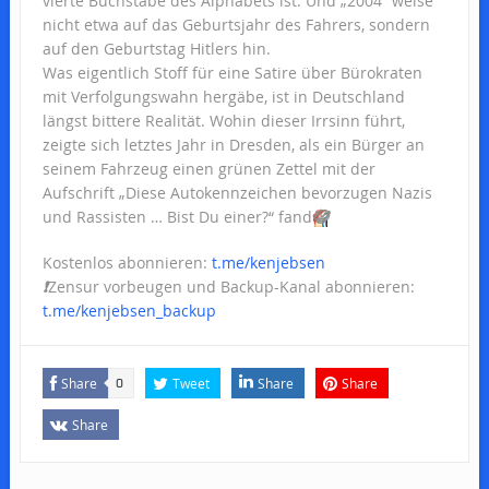
vierte Buchstabe des Alphabets ist. Und „2004“ weise
nicht etwa auf das Geburtsjahr des Fahrers, sondern
auf den Geburtstag Hitlers hin.
Was eigentlich Stoff für eine Satire über Bürokraten
mit Verfolgungswahn hergäbe, ist in Deutschland
längst bittere Realität. Wohin dieser Irrsinn führt,
zeigte sich letztes Jahr in Dresden, als ein Bürger an
seinem Fahrzeug einen grünen Zettel mit der
Aufschrift „Diese Autokennzeichen bevorzugen Nazis
und Rassisten … Bist Du einer?“ fand
🤡
Kostenlos abonnieren:
t.me/kenjebsen
❗️
Zensur vorbeugen und Backup-Kanal abonnieren:
t.me/kenjebsen_backup
Share
Tweet
Share
Share
0
Share