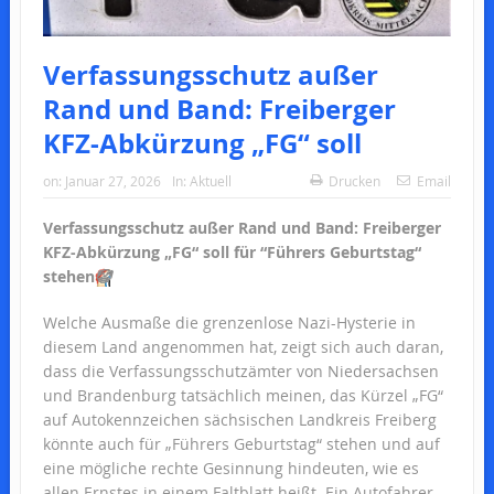
Verfassungsschutz außer
Rand und Band: Freiberger
KFZ-Abkürzung „FG“ soll
on:
Januar 27, 2026
In:
Aktuell
Drucken
Email
Verfassungsschutz außer Rand und Band: Freiberger
KFZ-Abkürzung „FG“ soll für “Führers Geburtstag“
stehen
🤡
Welche Ausmaße die grenzenlose Nazi-Hysterie in
diesem Land angenommen hat, zeigt sich auch daran,
dass die Verfassungsschutzämter von Niedersachsen
und Brandenburg tatsächlich meinen, das Kürzel „FG“
auf Autokennzeichen sächsischen Landkreis Freiberg
könnte auch für „Führers Geburtstag“ stehen und auf
eine mögliche rechte Gesinnung hindeuten, wie es
allen Ernstes in einem Faltblatt heißt. Ein Autofahrer