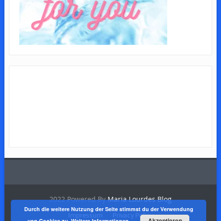
2022 Powered By
Maria Lourdes Blog
Durch die weitere Nutzung der Seite stimmst du der Verwendung
Impressum
Privacy Policy
Akzeptieren
von Cookies zu.
Weitere Informationen