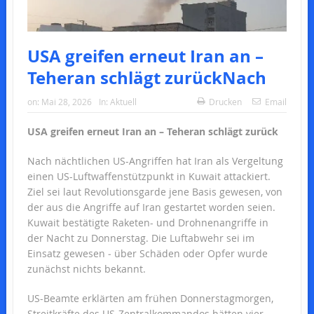
USA greifen erneut Iran an –
Teheran schlägt zurückNach
on:
Mai 28, 2026
In:
Aktuell
Drucken
Email
USA greifen erneut Iran an – Teheran schlägt zurück
Nach nächtlichen US-Angriffen hat Iran als Vergeltung
einen US-Luftwaffenstützpunkt in Kuwait attackiert.
Ziel sei laut Revolutionsgarde jene Basis gewesen, von
der aus die Angriffe auf Iran gestartet worden seien.
Kuwait bestätigte Raketen- und Drohnenangriffe in
der Nacht zu Donnerstag. Die Luftabwehr sei im
Einsatz gewesen ‒ über Schäden oder Opfer wurde
zunächst nichts bekannt.
US-Beamte erklärten am frühen Donnerstagmorgen,
Streitkräfte des US-Zentralkommandos hätten vier