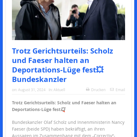
Trotz Gerichtsurteils: Scholz
und Faeser halten an
Deportations-Lüge fest💥
Bundeskanzler
on:
August 31, 2024
In:
Aktuell
Drucken
Email
Trotz Gerichtsurteils: Scholz und Faeser halten an
Deportations-Lüge fest
💥
Bundeskanzler Olaf Scholz und Innenministerin Nancy
Faeser (beide SPD) haben bekräftigt, an ihren
Aussagen im Zusammenhang mit dem „Correctiv“-